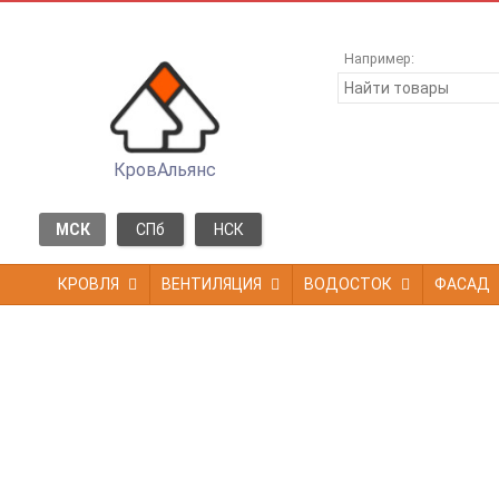
Например:
КровАльянс
МСК
СПб
НСК
КРОВЛЯ
ВЕНТИЛЯЦИЯ
ВОДОСТОК
ФАСАД