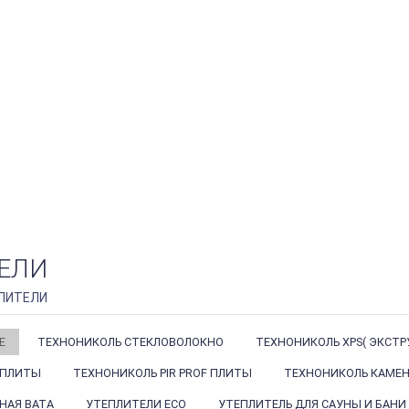
ЕЛИ
ЛИТЕЛИ
Е
ТЕХНОНИКОЛЬ СТЕКЛОВОЛОКНО
ТЕХНОНИКОЛЬ XPS( ЭКСТ
 ПЛИТЫ
ТЕХНОНИКОЛЬ PIR PROF ПЛИТЫ
ТЕХНОНИКОЛЬ КАМЕН
НАЯ ВАТА
УТЕПЛИТЕЛИ ECO
УТЕПЛИТЕЛЬ ДЛЯ САУНЫ И БАНИ