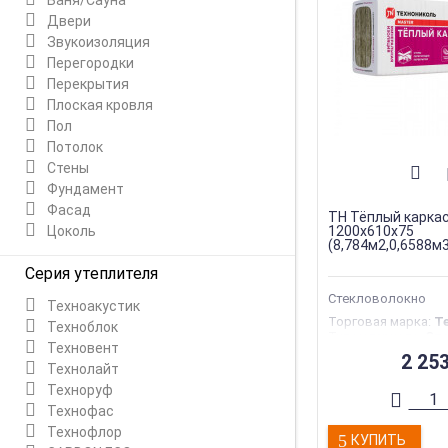
Баня/Сауна
Двери
Звукоизоляция
Перегородки
Перекрытия
Плоская кровля
Пол
Потолок
Стены
Фундамент
Фасад
ТН Тёплый каркас
Цоколь
1200х610х75
(8,784м2,0,6588м
Серия утеплителя
Стекловолокно
Техноакустик
Торговая марка
:
Т
Техноблок
Тип материала
:
Ст
Техновент
Тип конструкции
:
Ф
2 25
Материал
:
Стекло
Технолайт
Толщина
:
75 мм
Техноруф
Технофас
Технофлор
КУПИТЬ