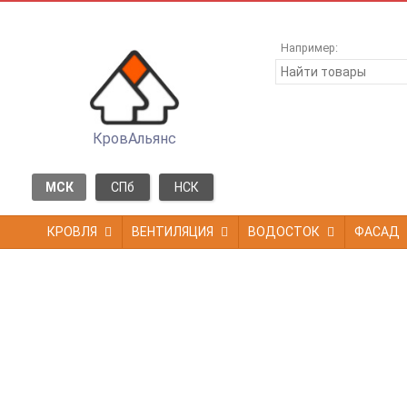
Например:
КровАльянс
МСК
СПб
НСК
КРОВЛЯ
ВЕНТИЛЯЦИЯ
ВОДОСТОК
ФАСАД