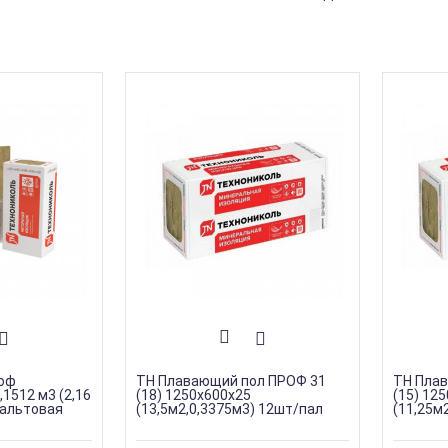
оф
ТН Плавающий пол ПРОФ 31
ТН Пла
1512 м3 (2,16
(18) 1250х600х25
(15) 12
зальтовая
(13,5м2,0,3375м3) 12шт/пал
(11,25м