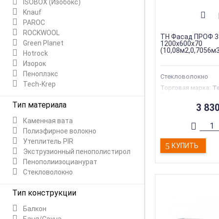
ISOBOX (Изобокс)
Knauf
PAROC
ROCKWOOL
ТН Фасад ПРОФ 33
Green Planet
1200х600х70
(10,08м2,0,7056м
Hotrock
Изорок
Пеноплэкс
Стекловолокно
Tech-Krep
Торговая марка
:
Т
Тип материала
:
Ст
Тип конструкции
:
Ф
Тип материала
3 83
Материал
:
Стекло
Толщина
:
70 мм
Каменная вата
Полиэфирное волокно
Утеплитель PIR
КУПИТЬ
Экструзионный пенополистирол
Пенополиизоцианурат
Стекловолокно
Тип конструкции
Балкон