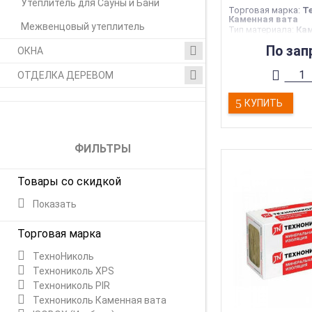
Утеплитель для Сауны и Бани
Торговая марка
:
Т
Каменная вата
Межвенцовый утеплитель
Тип материала
:
Кам
Тип конструкции
:
П
По зап
кровля
ОКНА
Толщина
:
70 мм
Тип товара
:
Утепл
ОТДЕЛКА ДЕРЕВОМ
КУПИТЬ
ФИЛЬТРЫ
Товары со скидкой
Показать
Торговая марка
ТехноНиколь
Технониколь XPS
Технониколь PIR
Технониколь Каменная вата