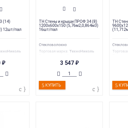
 (14)
ТН Стены и крыши ПРОФ 34 (8)
ТН Стен
1200х600х150 (5,76м2,0,864м3)
9600х12
3) 12шт/пал
16шт/пал
(11,712
Стекловолокно
Стеклов
ехноНиколь
Торговая марка
:
ТехноНиколь
Торгова
екловолокно
Тип материала
:
Стекловолокно
Тип мат
асад
Тип конструкции
:
Фасад
Тип конс
0
3 547
₽
₽
волокно
Материал
:
Стекловолокно
Материа
Толщина
:
150 мм
Толщина
КУПИТЬ
КУП