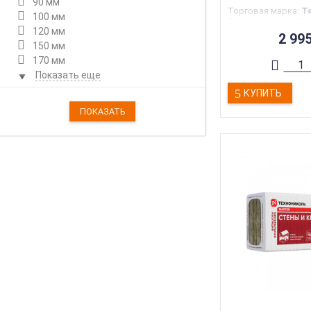
90 мм
Торговая марка
:
Т
100 мм
Тип материала
:
Ст
120 мм
Тип конструкции
:
П
2 99
Материал
:
Стекло
150 мм
Толщина
:
50 мм
170 мм
Показать еще
КУПИТЬ