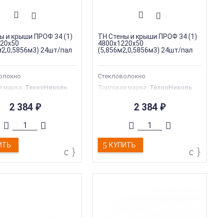
ы и крыши ПРОФ 34 (1)
ТН Стены и крыши ПРОФ 34 (1)
20х50
4800х1220х50
м2,0,5856м3) 24шт/пал
(5,856м2,0,5856м3) 24шт/пал
олокно
Стекловолокно
я марка
:
ТехноНиколь
Торговая марка
:
ТехноНиколь
ериала
:
Стекловолокно
Тип материала
:
Стекловолокно
трукции
:
Фасад
Тип конструкции
:
Фасад
2 384
2 384
₽
₽
л
:
Стекловолокно
Материал
:
Стекловолокно
:
50 мм
Толщина
:
50 мм
ИТЬ
КУПИТЬ