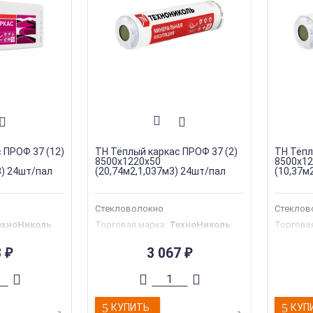
 ПРОФ 37 (12)
ТН Тёплый каркас ПРОФ 37 (2)
ТН Тёпл
8500х1220х50
8500х12
3) 24шт/пал
(20,74м2,1,037м3) 24шт/пал
(10,37м
Стекловолокно
Стеклов
ехноНиколь
Торговая марка
:
ТехноНиколь
Торгова
екловолокно
Тип материала
:
Стекловолокно
Тип мат
асад
Тип конструкции
:
Фасад
Тип конс
3
3 067
₽
₽
волокно
Материал
:
Стекловолокно
Материа
Толщина
:
50 мм
Толщина
КУПИТЬ
КУП