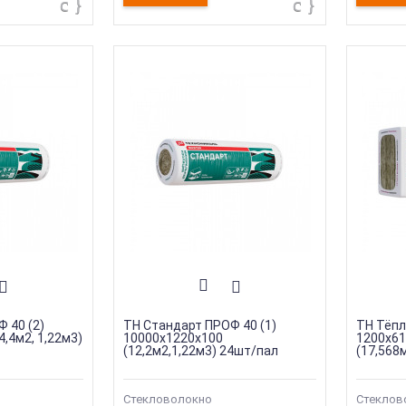
 40 (2)
ТН Стандарт ПРОФ 40 (1)
ТН Тёпл
,4м2, 1,22м3)
10000х1220х100
1200х61
(12,2м2,1,22м3) 24шт/пал
(17,568
Стекловолокно
Стеклов