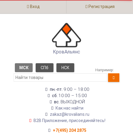
Вход
Регистрация
КровАльянс
МСК
СПб
НСК
Например:
9:00 – 18:00
пн.-пт.
10:00 – 15:00
сб.
ВЫХОДНОЙ
вс.
Как нас найти
zakaz@krovalians.ru
B2B Приложение, присоединяйтесь!
+7(495) 204 2875