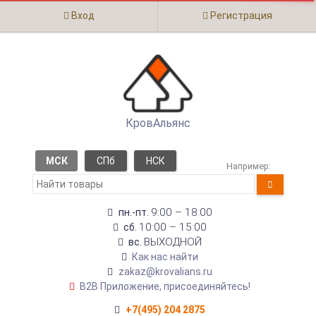
Вход
Регистрация
КровАльянс
МСК
СПб
НСК
Например:
9:00 – 18:00
пн.-пт.
10:00 – 15:00
сб.
ВЫХОДНОЙ
вс.
Как нас найти
zakaz@krovalians.ru
B2B Приложение, присоединяйтесь!
+7(495) 204 2875