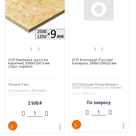
ОСП Калевала (респ-ка
ОСП Kronospan Россия/
Карелия) 2500х1250 9 мм
Беларусь 2500х1250х22 мм
(72шт./паллет)
Толщина 9 мм
ОСП Kronospan Россия/Беларусь
2500х1250х22 мм (32 шт./паллет)
Торговая марка
:
Калевала
Длина
:
2500 мм
Тип продукции
:
Прочее
Ширина
:
1250 мм
Толщина
:
9 мм
Вес
:
46 кг
Ширина
:
1250 мм
По запросу
2 500
₽
Толщина
:
22 мм
Длина
:
2500 мм