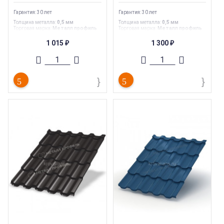
Гарантия: 30 лет
Гарантия: 30 лет
Толщина металла
:
0,5 мм
Толщина металла
:
0,5 мм
Торговая марка
:
Металл профиль
Торговая марка
:
Металл профиль
Гарантия
:
30 лет
Гарантия
:
30 лет
Страна производства
:
Россия
Страна производства
:
Россия
1 015
1 300
₽
₽
Ширина
:
1,155 м
Ширина
:
1,155 м