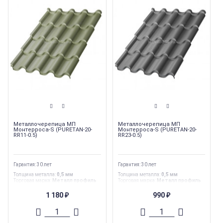
Металлочерепица МП
Металлочерепица МП
Монтерроса-S (PURETAN-20-
Монтерроса-S (PURETAN-20-
RR11-0.5)
RR23-0.5)
Гарантия: 30 лет
Гарантия: 30 лет
Толщина металла
:
0,5 мм
Толщина металла
:
0,5 мм
Торговая марка
:
Металл профиль
Торговая марка
:
Металл профиль
Гарантия
:
30 лет
Гарантия
:
30 лет
Страна производства
:
Россия
Страна производства
:
Россия
1 180
990
₽
₽
Ширина
:
1,11 м
Ширина
:
1,11 м