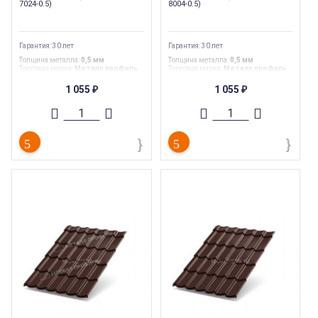
7024-0.5)
8004-0.5)
Гарантия: 30 лет
Гарантия: 30 лет
Толщина металла
:
0,5 мм
Толщина металла
:
0,5 мм
Торговая марка
:
Металл профиль
Торговая марка
:
Металл профиль
Тип товара
:
Металлочерепица
Тип товара
:
Металлочерепица
Тип
:
Металлочерепица
Тип
:
Металлочерепица
1 055
1 055
₽
₽
Коллекция металлочерепицы
:
МП
Коллекция металлочерепицы
:
МП
Ламонтерра-X/Супермонтеррей
Ламонтерра-X/Супермонтеррей