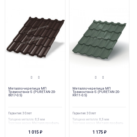
Металлочерепица МП
Металлочерепица МП
Трамонтана-S (PURETAN-20-
Трамонтана-S (PURETAN-20-
8017-0.5)
RR11-0.5)
Гарантия: 30 лет
Гарантия: 30 лет
Толщина металла
:
0,5 мм
Толщина металла
:
0,5 мм
Торговая марка
:
Металл профиль
Торговая марка
:
Металл профиль
Гарантия
:
30 лет
Гарантия
:
30 лет
Страна производства
:
Россия
Страна производства
:
Россия
1 015
1 175
₽
₽
Ширина
:
1,155 м
Ширина
:
1,155 м