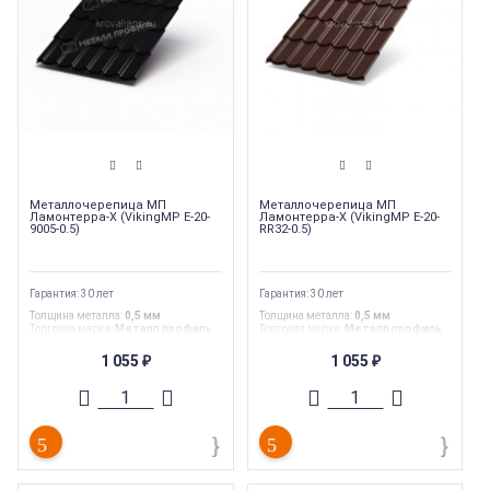
Металлочерепица МП
Металлочерепица МП
Ламонтерра-X (VikingMP E-20-
Ламонтерра-X (VikingMP E-20-
9005-0.5)
RR32-0.5)
Гарантия: 30 лет
Гарантия: 30 лет
Толщина металла
:
0,5 мм
Толщина металла
:
0,5 мм
Торговая марка
:
Металл профиль
Торговая марка
:
Металл профиль
Тип товара
:
Металлочерепица
Тип товара
:
Металлочерепица
Тип
:
Металлочерепица
Тип
:
Металлочерепица
1 055
1 055
₽
₽
Коллекция металлочерепицы
:
МП
Коллекция металлочерепицы
:
МП
Ламонтерра-X/Супермонтеррей
Ламонтерра-X/Супермонтеррей