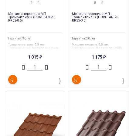
Металлочерепица МП
Металлочерепица МП
Трамонтана-S (PURETAN-20-
Трамонтана-S (PURETAN-20-
RR32-0.5)
RR35-0.5)
Гарантия: 30 лет
Гарантия: 30 лет
Толщина металла
:
0,5 мм
Толщина металла
:
0,5 мм
Торговая марка
:
Металл профиль
Торговая марка
:
Металл профиль
Гарантия
:
30 лет
Гарантия
:
30 лет
Страна производства
:
Россия
Страна производства
:
Россия
1 015
1 175
₽
₽
Ширина
:
1,155 м
Ширина
:
1,155 м