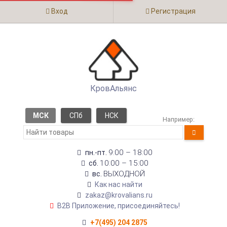
Вход
Регистрация
КровАльянс
МСК
СПб
НСК
Например:
9:00 – 18:00
пн.-пт.
10:00 – 15:00
сб.
ВЫХОДНОЙ
вс.
Как нас найти
zakaz@krovalians.ru
B2B Приложение, присоединяйтесь!
+7(495) 204 2875