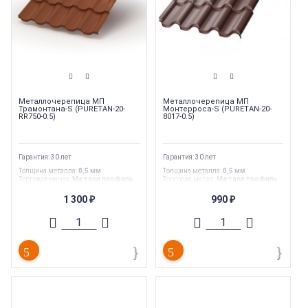
Металлочерепица МП
Металлочерепица МП
Трамонтана-S (PURETAN-20-
Монтерроса-S (PURETAN-20-
RR750-0.5)
8017-0.5)
Гарантия: 30 лет
Гарантия: 30 лет
Толщина металла
:
0,5 мм
Толщина металла
:
0,5 мм
Торговая марка
:
Металл профиль
Торговая марка
:
Металл профиль
Гарантия
:
30 лет
Гарантия
:
30 лет
Страна производства
:
Россия
Страна производства
:
Россия
1 300
990
₽
₽
Ширина
:
1,155 м
Ширина
:
1,11 м