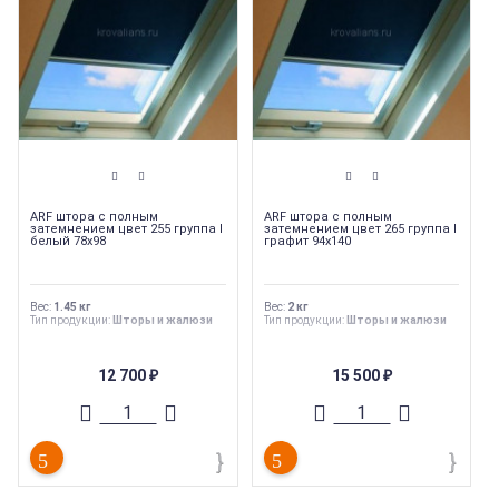
ARF штора с полным
ARF штора с полным
затемнением цвет 255 группа I
затемнением цвет 265 группа I
белый 78х98
графит 94х140
Вес
:
1.45 кг
Вес
:
2 кг
Тип продукции
:
Шторы и жалюзи
Тип продукции
:
Шторы и жалюзи
12 700
15 500
₽
₽