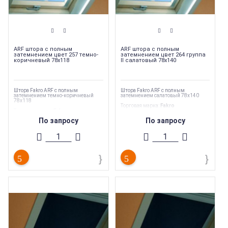
ARF штора с полным
ARF штора с полным
затемнением цвет 257 темно-
затемнением цвет 264 группа
коричневый 78х118
II салатовый 78х140
Штора Fakro ARF с полным
Штора Fakro ARF с полным
затемнением темно-коричневый
затемнением салатовый 78х140
78х118
Торговая марка
:
Fakro
Торговая марка
:
Fakro
Вес
:
1.85 кг
Вес
:
1.75 кг
Страна производства
:
Польша
По запросу
По запросу
Страна производства
:
Польша
Длина
:
1400 мм
Тип продукции
:
Шторы и жалюзи
Ширина
:
780 мм