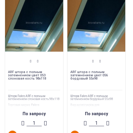
ARF штора с полным
ARF штора с полным
затемнением цвет 053
затемнением цвет 056
слоновая кость 98х118
бордовый 55х98
Штора Fakro ARF с полным
Штора Fakro ARF с полным
затемнением слоновая кость 98х118
затемнением бордовый 55х98
Торговая марка
:
Fakro
Вид аксессуаров для
окон
:
Внутренние аксессуары
Вес
:
1.3 кг
Торговая марка
:
Fakro
Страна производства
:
Польша
По запросу
По запросу
Тип продукции
:
Шторы и жалюзи
Тип продукции
:
Шторы и жалюзи
Страна производства
:
Польша
Высота окна (с окладом)
:
1180 мм
Вес
:
1.2 кг