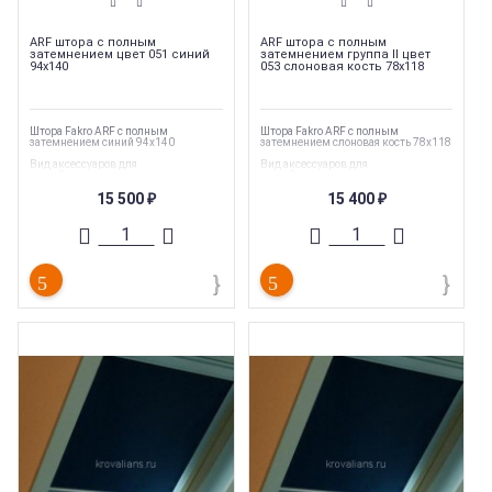
ARF штора с полным
ARF штора с полным
затемнением цвет 051 синий
затемнением группа II цвет
94х140
053 слоновая кость 78х118
Штора Fakro ARF с полным
Штора Fakro ARF с полным
затемнением синий 94х140
затемнением слоновая кость 78х118
Вид аксессуаров для
Вид аксессуаров для
окон
:
Внутренние аксессуары
окон
:
Внутренние аксессуары
Торговая марка
:
Fakro
Торговая марка
:
Fakro
15 500
15 400
₽
₽
Тип продукции
:
Шторы и жалюзи
Тип продукции
:
Шторы и жалюзи
Страна производства
:
Польша
Страна производства
:
Польша
Вес
:
2 кг
Вес
:
1.75 кг