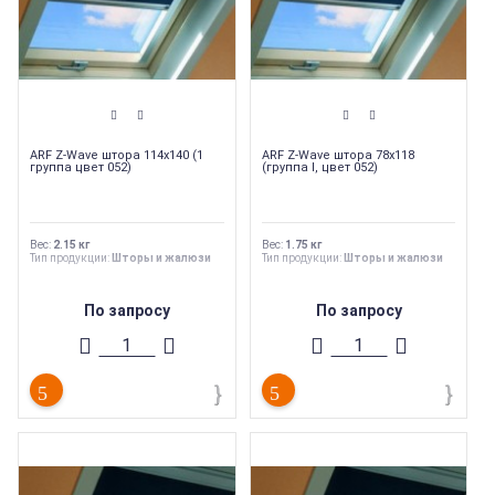
ARF Z-Wave штора 114х140 (1
ARF Z-Wave штора 78х118
группа цвет 052)
(группа I, цвет 052)
Вес
:
2.15 кг
Вес
:
1.75 кг
Тип продукции
:
Шторы и жалюзи
Тип продукции
:
Шторы и жалюзи
По запросу
По запросу