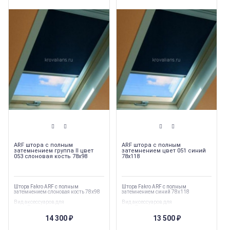
ARF штора с полным
ARF штора с полным
затемнением группа II цвет
затемнением цвет 051 синий
053 слоновая кость 78х98
78х118
Штора Fakro ARF с полным
Штора Fakro ARF с полным
затемнением слоновая кость 78х98
затемнением синий 78х118
Вид аксессуаров для
Вид аксессуаров для
окон
:
Внутренние аксессуары
окон
:
Внутренние аксессуары
Торговая марка
:
Fakro
Торговая марка
:
Fakro
14 300
13 500
₽
₽
Тип продукции
:
Шторы и жалюзи
Тип продукции
:
Шторы и жалюзи
Страна производства
:
Польша
Страна производства
:
Польша