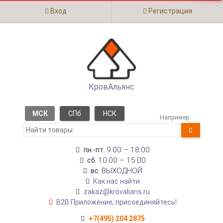
Вход
Регистрация
КровАльянс
МСК
СПб
НСК
Например:
9:00 – 18:00
пн.-пт.
10:00 – 15:00
сб.
ВЫХОДНОЙ
вс.
Как нас найти
zakaz@krovalians.ru
B2B Приложение, присоединяйтесь!
+7(495) 204 2875