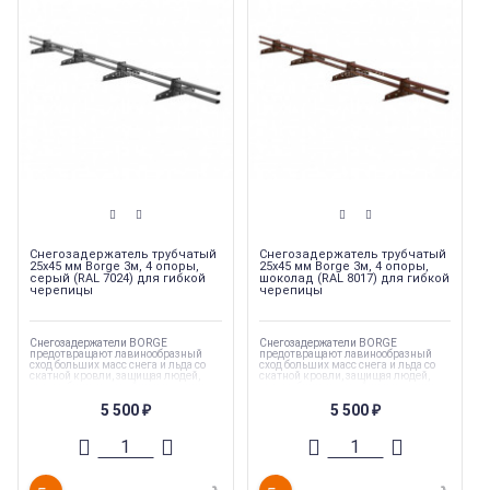
Снегозадержатель трубчатый
Снегозадержатель трубчатый
25х45 мм Borge 3м, 4 опоры,
25х45 мм Borge 3м, 4 опоры,
серый (RAL 7024) для гибкой
шоколад (RAL 8017) для гибкой
черепицы
черепицы
Снегозадержатели BORGE
Снегозадержатели BORGE
предотвращают лавинообразный
предотвращают лавинообразный
сход больших масс снега и льда со
сход больших масс снега и льда со
скатной кровли, защищая людей,
скатной кровли, защищая людей,
автомобили, постройки и посадки
автомобили, постройки и посадки
вокруг дома
вокруг дома
5 500
5 500
₽
₽
Коллекция
:
Borge
Коллекция
:
Borge
Торговая марка
:
Borge
Торговая марка
:
Borge
Длина
:
915 мм
Длина
:
915 мм
Тип
:
Снегозадержатель
Тип
:
Снегозадержатель
Страна производства
:
Россия
Страна производства
:
Россия