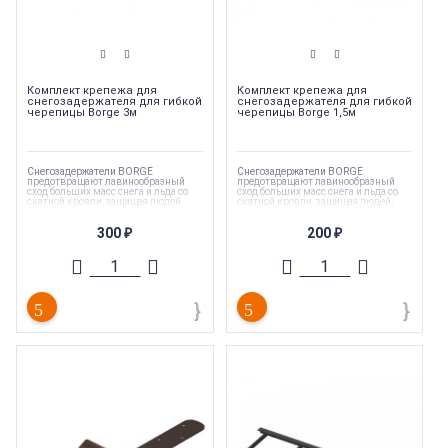
Комплект крепежа для
Комплект крепежа для
снегозадержателя для гибкой
снегозадержателя для гибкой
черепицы Borge 3м
черепицы Borge 1,5м
Снегозадержатели BORGE
Снегозадержатели BORGE
предотвращают лавинообразный
предотвращают лавинообразный
сход больших масс снега и льда со
сход больших масс снега и льда со
скатной кровли, защищая людей,
скатной кровли, защищая людей,
автомобили, постройки и посадки
автомобили, постройки и посадки
вокруг дома
вокруг дома
300
200
₽
₽
Коллекция
:
Borge
Коллекция
:
Borge
Торговая марка
:
Borge
Торговая марка
:
Borge
Длина
:
3000 мм
Длина
:
1500 мм
Тип
:
Комплектующие
Тип
:
Комплектующие
Страна производства
:
Россия
Страна производства
:
Россия