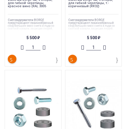
для гибкой черепицы,
для гибкой черепицы, т.-
красное вино (RAL 3005
коричневый (RR32)
Снегозадержатели BORGE
Снегозадержатели BORGE
предотвращают лавинообразный
предотвращают лавинообразный
сход больших масс снега и льда со
сход больших масс снега и льда со
скатной кровли, защищая людей,
скатной кровли, защищая людей,
автомобили, постройки и посадки
автомобили, постройки и посадки
вокруг дома
вокруг дома
5 500
5 500
₽
₽
Коллекция
:
Borge
Коллекция
:
Borge
Торговая марка
:
Borge
Торговая марка
:
Borge
Длина
:
915 мм
Длина
:
915 мм
Тип
:
Снегозадержатель
Тип
:
Снегозадержатель
Страна производства
:
Россия
Страна производства
:
Россия