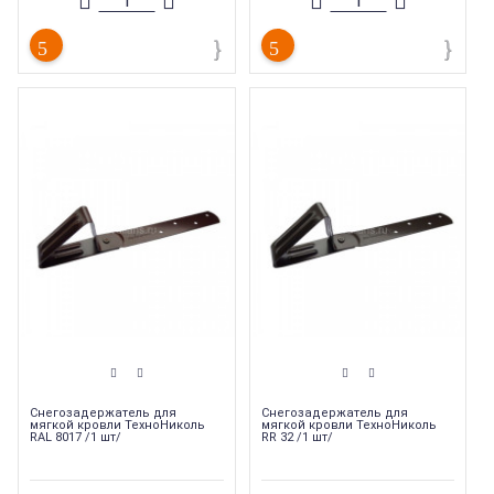
Торговая марка
:
Shinglas
Торговая марка
:
Shinglas
Тип продукции
:
Прочее
Тип продукции
:
Прочее
Страна производства
:
Россия
Страна производства
:
Россия
Вес
:
0.16 кг
Вес
:
0.16 кг
Снегозадержатель для
Снегозадержатель для
мягкой кровли ТехноНиколь
мягкой кровли ТехноНиколь
RAL 8017 /1 шт/
RR 32 /1 шт/