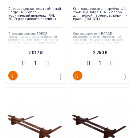
Снегозадержатель трубчатый
Снегозадержатель трубчатый
Borge 1м, 2 опоры,
25х45 мм Borge 1,5м, 2 опоры,
коричневый шоколад (RAL
для гибкой черепицы, коричн-
8017) для гибкой черепицы
красн (RAL 3011
Снегозадержатели BORGE
Снегозадержатели BORGE
предотвращают лавинообразный
предотвращают лавинообразный
сход больших масс снега и льда со
сход больших масс снега и льда со
скатной кровли, защищая людей,
скатной кровли, защищая людей,
автомобили, постройки и посадки
автомобили, постройки и посадки
вокруг дома
вокруг дома
2 017
2 750
₽
₽
Коллекция
:
Borge
Коллекция
:
Borge
Торговая марка
:
Borge
Торговая марка
:
Borge
Длина
:
1000 мм
Длина
:
1500 мм
Тип
:
Снегозадержатель
Тип
:
Снегозадержатель
Страна производства
:
Россия
Страна производства
:
Россия