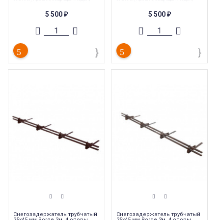
автомобили, постройки и посадки
автомобили, постройки и посадки
вокруг дома
вокруг дома
5 500
5 500
₽
₽
Коллекция
:
Borge
Коллекция
:
Borge
Торговая марка
:
Borge
Торговая марка
:
Borge
Длина
:
915 мм
Длина
:
3000 мм
Тип
:
Снегозадержатель
Тип
:
Снегозадержатель
Страна производства
:
Россия
Страна производства
:
Россия
Снегозадержатель трубчатый
Снегозадержатель трубчатый
25х45 мм Borge 3м, 4 опоры,
25х45 мм Borge 3м, 4 опоры,