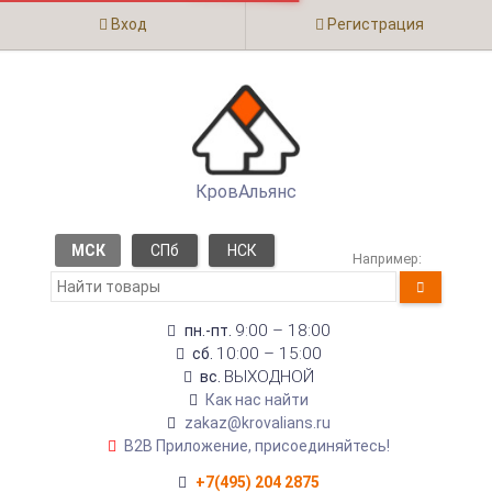
Вход
Регистрация
КровАльянс
МСК
СПб
НСК
Например:
9:00 – 18:00
пн.-пт.
10:00 – 15:00
сб.
ВЫХОДНОЙ
вс.
Как нас найти
zakaz@krovalians.ru
B2B Приложение, присоединяйтесь!
+7(495) 204 2875