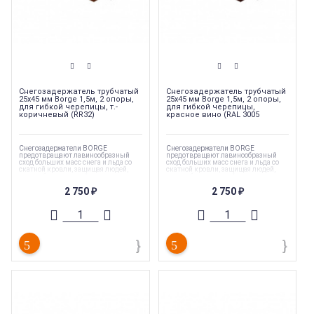
Снегозадержатель трубчатый
Снегозадержатель трубчатый
25х45 мм Borge 1,5м, 2 опоры,
25х45 мм Borge 1,5м, 2 опоры,
для гибкой черепицы, т.-
для гибкой черепицы,
коричневый (RR32)
красное вино (RAL 3005
Снегозадержатели BORGE
Снегозадержатели BORGE
предотвращают лавинообразный
предотвращают лавинообразный
сход больших масс снега и льда со
сход больших масс снега и льда со
скатной кровли, защищая людей,
скатной кровли, защищая людей,
автомобили, постройки и посадки
автомобили, постройки и посадки
вокруг дома
вокруг дома
2 750
2 750
₽
₽
Коллекция
:
Borge
Коллекция
:
Borge
Торговая марка
:
Borge
Торговая марка
:
Borge
Длина
:
1500 мм
Длина
:
1500 мм
Тип
:
Снегозадержатель
Тип
:
Снегозадержатель
Страна производства
:
Россия
Страна производства
:
Россия