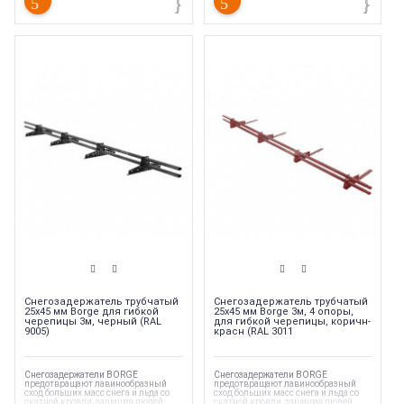
Снегозадержатель трубчатый
Снегозадержатель трубчатый
25х45 мм Borge для гибкой
25х45 мм Borge 3м, 4 опоры,
черепицы 3м, черный (RAL
для гибкой черепицы, коричн-
9005)
красн (RAL 3011
Снегозадержатели BORGE
Снегозадержатели BORGE
предотвращают лавинообразный
предотвращают лавинообразный
сход больших масс снега и льда со
сход больших масс снега и льда со
скатной кровли, защищая людей,
скатной кровли, защищая людей,