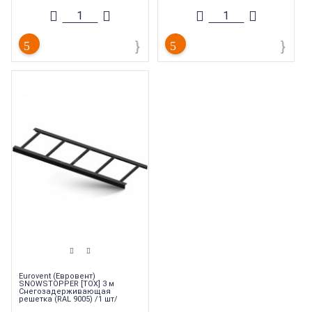
снегозадержания
снегозадержания
Тип
:
Кровельная безопасность
Тип
:
Кровельная безопасность
Страна производства
:
Германия
Страна производства
:
Германия
Вес
:
0.2 кг
Вес
:
0.2 кг
Eurovent (Евровент)
SNOWSTOPPER [TOX] 3 м
Снегозадерживающая
решетка (RAL 9005) /1 шт/