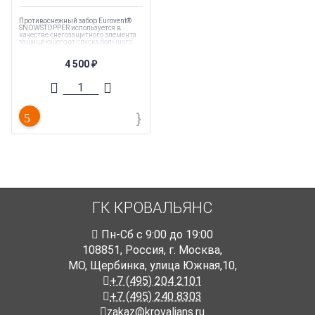
Противоснежный забор Eurovent®
SNOWSTOPPER используется в
качестве снегозащитного элемента
защищающего от спуска большого
количества снега.
4 500
Торговая марка
:
Eurovent
₽
Тип комплектующих
:
Элементы
снегозадержания
Тип
:
Кровельная безопасность
Страна производства
:
Германия
Вес
:
0.2 кг
ГК КРОВАЛЬЯНС
Пн-Cб с 9:00 до 19:00
108851
,
Россия
,
г. Москва
,
МО, Щербинка, улица Южная,10,
+7 (495) 204 2101
+7 (495) 240 8303
zakaz@krovalians.ru