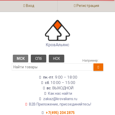
Вход
Регистрация
КровАльянс
МСК
СПб
НСК
Например:
9:00 – 18:00
пн.-пт.
10:00 – 15:00
сб.
ВЫХОДНОЙ
вс.
Как нас найти
zakaz@krovalians.ru
B2B Приложение, присоединяйтесь!
+7(495) 204 2875