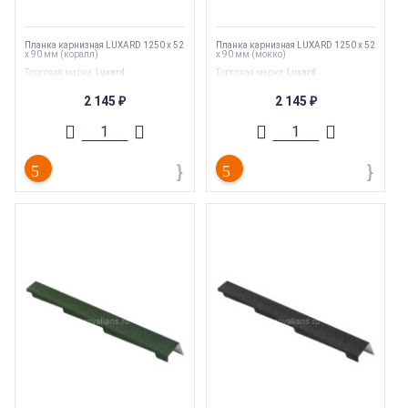
Планка карнизная LUXARD 1250 х 52
Планка карнизная LUXARD 1250 х 52
х 90 мм (коралл)
х 90 мм (мокко)
Торговая марка
:
Luxard
Торговая марка
:
Luxard
Вес
:
1.7 кг
Вес
:
1.7 кг
Тип
:
Комплектующие
Тип
:
Комплектующие
2 145
2 145
₽
₽