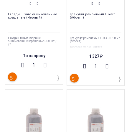
Гвозди Luxard оцинкованные
Гранулят ремонтный Luxard
крашеные (Черный)
(Абсент)
Гвозди LUXARD чёрные
Гранулят ремонтный LUXARD 1,8 кг
оцинкованные крашеные 500 шт./
(абсент)
уп.
Торговая марка
:
Luxard
Торговая марка
:
Luxard
Вес
:
1.8 кг
Вес
:
5 кг
Тип
:
Комплектующие
По запросу
1 327
₽
Тип
:
Комплектующие для
композитной черепицы