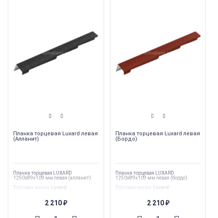
Планка торцевая Luxard левая
Планка торцевая Luxard левая
(Алланит)
(Бордо)
Планка торцевая LUXARD
Планка торцевая LUXARD
1250х89х109 мм левая (алланит)
1250х89х109 мм левая (бордо)
Торговая марка
:
Luxard
Торговая марка
:
Luxard
Вес
:
1.6 кг
Вес
:
1.6 кг
Тип
:
Комплектующие
Тип
:
Комплектующие
2 210
2 210
₽
₽