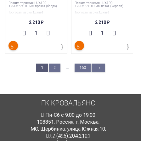
Планка торцевая LUXARD
Планка торцевая LUXARD
1250х89х109 мм правая (бордо)
1250х89х109 мм левая (коралл)
Торговая марка
:
Luxard
Торговая марка
:
Luxard
Вес
:
1.6 кг
Вес
:
1.6 кг
Тип
:
Комплектующие
Тип
:
Комплектующие
2 210
2 210
₽
₽
...
1
2
160
→
ГК КРОВАЛЬЯНС
Пн-Cб с 9:00 до 19:00
108851
,
Россия
,
г. Москва
,
МО, Щербинка, улица Южная,10,
+7 (495) 204 2101