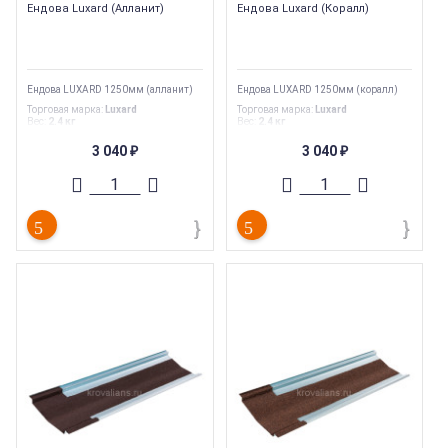
Ендова Luxard (Алланит)
Ендова Luxard (Коралл)
Ендова LUXARD 1250мм (алланит)
Ендова LUXARD 1250мм (коралл)
Торговая марка
:
Luxard
Торговая марка
:
Luxard
Вес
:
2.4 кг
Вес
:
2.4 кг
Тип
:
Комплектующие
Тип
:
Комплектующие для
композитной черепицы
3 040
3 040
₽
₽