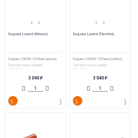
Ендова Luxard (Мокко)
Ендова Luxard (Пробка)
Ендова LUXARD 1250мм (мокко)
Ендова LUXARD 1250мм (пробка)
Торговая марка
:
Luxard
Торговая марка
:
Luxard
Вес
:
2.4 кг
Вес
:
2.4 кг
Тип
:
Комплектующие
Тип
:
Комплектующие для
композитной черепицы
3 040
3 040
₽
₽