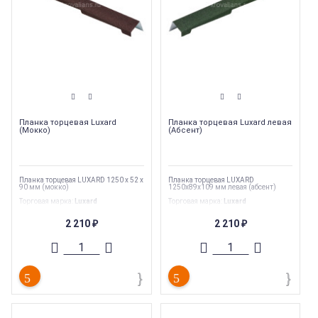
Планка торцевая Luxard
Планка торцевая Luxard левая
(Мокко)
(Абсент)
Планка торцевая LUXARD 1250 х 52 х
Планка торцевая LUXARD
90 мм (мокко)
1250х89х109 мм левая (абсент)
Торговая марка
:
Luxard
Торговая марка
:
Luxard
Вес
:
1.6 кг
Вес
:
1.6 кг
Тип
:
Комплектующие
Тип
:
Комплектующие
2 210
2 210
₽
₽