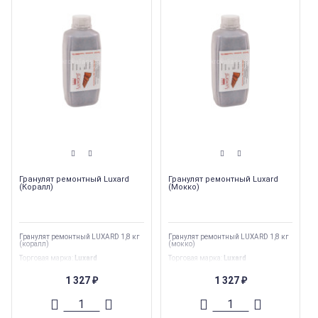
Гранулят ремонтный Luxard
Гранулят ремонтный Luxard
(Коралл)
(Мокко)
Гранулят ремонтный LUXARD 1,8 кг
Гранулят ремонтный LUXARD 1,8 кг
(коралл)
(мокко)
Торговая марка
:
Luxard
Торговая марка
:
Luxard
Вес
:
1.8 кг
Вес
:
1.8 кг
Тип
:
Комплектующие
Тип
:
Комплектующие
1 327
1 327
₽
₽