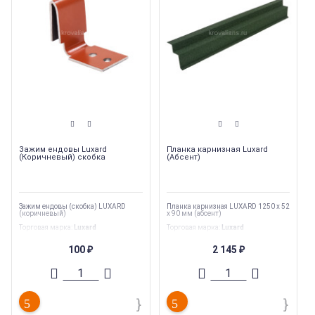
Зажим ендовы Luxard
Планка карнизная Luxard
(Коричневый) скобка
(Абсент)
Зажим ендовы (скобка) LUXARD
Планка карнизная LUXARD 1250 х 52
(коричневый)
х 90 мм (абсент)
Торговая марка
:
Luxard
Торговая марка
:
Luxard
Вес
:
0.01 кг
Вес
:
1.7 кг
Тип
:
Комплектующие
Тип
:
Комплектующие
100
2 145
₽
₽