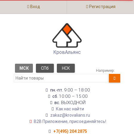
Вход
Регистрация
КровАльянс
МСК
СПб
НСК
Например:
9:00 – 18:00
пн.-пт.
10:00 – 15:00
сб.
ВЫХОДНОЙ
вс.
Как нас найти
zakaz@krovalians.ru
B2B Приложение, присоединяйтесь!
+7(495) 204 2875