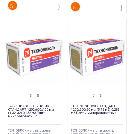
Тип конструкции
:
Фасад
Тип материала
:
Каменная вата
Площадь
:
2.88 кв. м.
Тип конструкции
:
Звукоизоляция
Площадь
:
8.64 кв. м.
ТехноНИКОЛЬ ТЕХНОБЛОК
ТН ТЕХНОБЛОК СТАНДАРТ
СТАНДАРТ 1200х600х100 мм
1200х600х50 мм (5,76 м2) 0,288
(4,32 м2) 0,432 м3 Плиты
м3 Плиты минераловатные
минераловатные
ТЕХНОБЛОК – это негорючие,
ТЕХНОБЛОК – это негорючие,
гидрофобизированные тепло-,
гидрофобизированные тепло-,