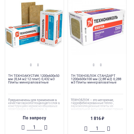
ТН ТЕХНОАКУСТИК 1200х600х50
ТН ТЕХНОБЛОК СТАНДАРТ
мм (8,64 м2 12 плит) 0,432 м3
1200х600х100 мм (2,88 м2) 0,288
Плиты минераловатные
м3 Плиты минераловатные
Предназначены для применения в
ТЕХНОБЛОК – это негорючие,
качестве звукопоглощающего слоя в
гидрофобизированные тепло-,
конструкциях каркасно-обшивных
звукоизоляционные плиты из
перегородок и облицовок, в
минеральной ваты на основе горных
конструкциях подвесных потолков, а
пород базальтовой группы на
также в перекрытиях при не
низкофенольном связующем.
По запросу
1 816
нагружаемой схеме укладки
₽
изоляционного материала.
Торговая марка
:
Технониколь
Каменная вата
Торговая марка
:
Технониколь
Серия утеплителя
:
Техноблок
Каменная вата
Тип материала
:
Каменная вата
Серия утеплителя
:
Техноакустик