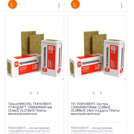
Торговая марка
:
Технониколь
Торговая марка
:
Технониколь
Каменная вата
Каменная вата
Серия утеплителя
:
Техновент
Серия утеплителя
:
Техновент
Тип материала
:
Каменная вата
Тип материала
:
Каменная вата
Тип конструкции
:
Фасад
Тип конструкции
:
Фасад
Площадь
:
4.32 кв. м.
Площадь
:
4.32 кв. м.
ТехноНИКОЛЬ ТЕХНОВЕНТ
ТН ТЕХНОВЕНТ Экстра
СТАНДАРТ 1200х600х60 мм
1200х600х100мм (2,88м2)
(3,6м2) (0,216м3) Плиты
(0,288м3) 24уп/поддон Плиты
минераловатные
минераловатные
ТЕХНОВЕНТ – это негорючие,
ТЕХНОВЕНТ – это негорючие,
гидрофобизированные тепло-,
гидрофобизированные тепло-,