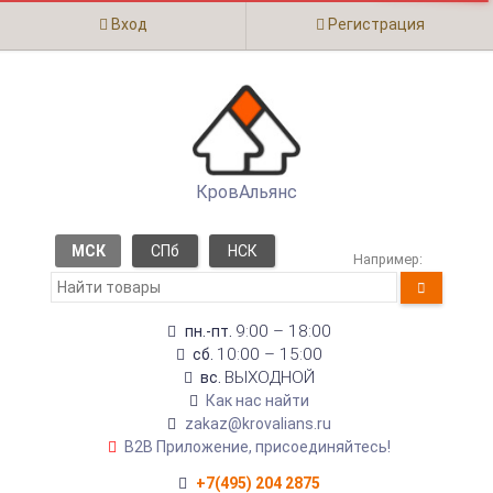
Вход
Регистрация
КровАльянс
МСК
СПб
НСК
Например:
9:00 – 18:00
пн.-пт.
10:00 – 15:00
сб.
ВЫХОДНОЙ
вс.
Как нас найти
zakaz@krovalians.ru
B2B Приложение, присоединяйтесь!
+7(495) 204 2875