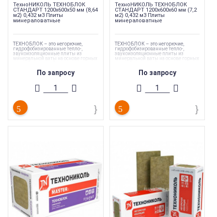
ТехноНИКОЛЬ ТЕХНОБЛОК
ТехноНИКОЛЬ ТЕХНОБЛОК
СТАНДАРТ 1200х600х50 мм (8,64
СТАНДАРТ 1200х600х60 мм (7,2
м2) 0,432 м3 Плиты
м2) 0,432 м3 Плиты
минераловатные
минераловатные
ТЕХНОБЛОК – это негорючие,
ТЕХНОБЛОК – это негорючие,
гидрофобизированные тепло-,
гидрофобизированные тепло-,
звукоизоляционные плиты из
звукоизоляционные плиты из
минеральной ваты на основе горных
минеральной ваты на основе горных
пород базальтовой группы на
пород базальтовой группы на
низкофенольном связующем.
низкофенольном связующем.
По запросу
По запросу
Торговая марка
:
Технониколь
Торговая марка
:
Технониколь
Каменная вата
Каменная вата
Серия утеплителя
:
Техноблок
Серия утеплителя
:
Техноблок
Тип материала
:
Каменная вата
Тип материала
:
Каменная вата
Тип конструкции
:
Стены
Тип конструкции
:
Стены
Площадь
:
8.64 кв. м.
Площадь
:
7.2 кв. м.