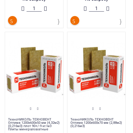
систем с воздушным зазором. Его
систем с воздушным зазором. Его
применение не требует
применение не требует
использования
использования
гидроветрозащитных пленок.
гидроветрозащитных пленок.
Торговая марка
:
Технониколь
Торговая марка
:
Технониколь
Каменная вата
Каменная вата
Серия утеплителя
:
Техновент
Серия утеплителя
:
Техновент
Тип материала
:
Каменная вата
Тип материала
:
Каменная вата
Тип конструкции
:
Фасад
Тип конструкции
:
Фасад
Площадь
:
4.32 кв. м.
Площадь
:
2.88 кв. м.
ТехноНИКОЛЬ ТЕХНОВЕНТ
ТехноНИКОЛЬ ТЕХНОВЕНТ
Оптима 1200х600х50 мм (4,32м2)
Оптима 1200х600х70 мм (2,88м2)
(0,216м3) плот 90+/-9 кг/м3
(0,216м3)
Плиты минераловатные