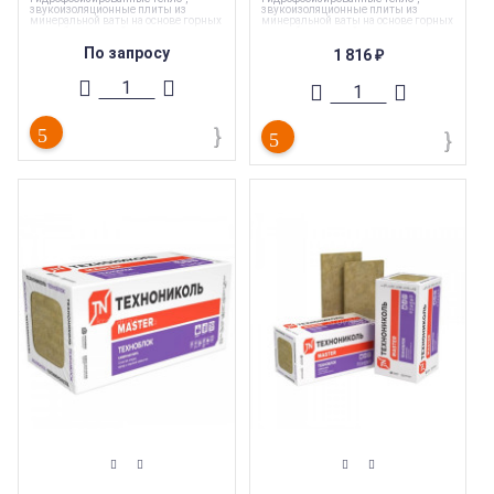
звукоизоляционные плиты из
звукоизоляционные плиты из
минеральной ваты на основе горных
минеральной ваты на основе горных
пород базальтовой группы на
пород базальтовой группы на
низкофенольном связующем.
низкофенольном связующем.
По запросу
1 816
₽
Торговая марка
:
Технониколь
Торговая марка
:
Технониколь
Каменная вата
Каменная вата
Серия утеплителя
:
Техноблок
Серия утеплителя
:
Техноблок
Тип материала
:
Каменная вата
Тип материала
:
Каменная вата
Тип конструкции
:
Стены
Тип конструкции
:
Фасад
Площадь
:
4.32 кв. м.
Площадь
:
5.76 кв. м.