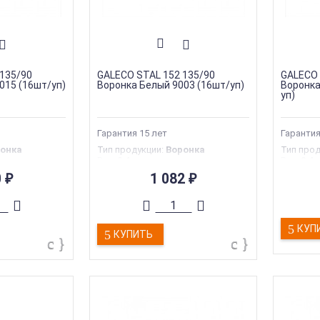
135/90
GALECO STAL 152 135/90
GALECO 
015 (16шт/уп)
Воронка Белый 9003 (16шт/уп)
Воронка
уп)
Гарантия 15 лет
Гарантия
онка
Тип продукции
:
Воронка
Тип про
Вес
:
0.4 кг
Вес
:
0.4 
тва
:
Польша
Страна производства
:
Польша
Страна 
0
1 082
₽
₽
Гарантия
:
35 лет
Гаранти
aleco
Торговая марка
:
Galeco
Торгова
КУП
КУПИТЬ