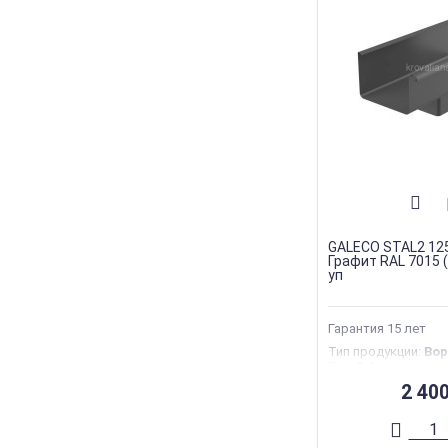
GALECO STAL2 12
Графит RAL 7015 (
уп
Гарантия 15 лет
Тип продукции
:
Вор
Вес
:
0.4 кг
Страна производс
2 40
Гарантия
:
35 лет
Торговая марка
:
G