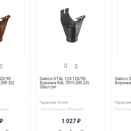
120/90
Galeco STAL 124 120/90
Galeco 
(RR 32)
Воронка RAL 7015 (RR 23)
Воронка
20шт/уп
Гарантия 15 лет
Гарантия
онка
Тип продукции
:
Воронка
Тип про
Вес
:
0.4 кг
Вес
:
0.4 
тва
:
Польша
Страна производства
:
Польша
Страна 
1 027
₽
₽
Гарантия
:
35 лет
Гаранти
aleco
Торговая марка
:
Galeco
Торгова