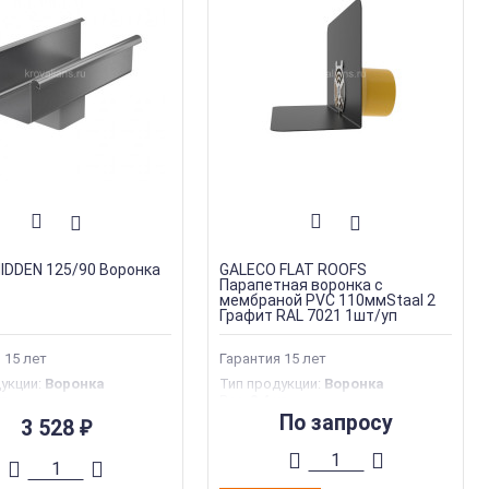
HIDDEN 125/90 Воронка
GALECO FLAT ROOFS
Парапетная воронка с
мембраной PVC 110ммStaal 2
Графит RAL 7021 1шт/уп
 15 лет
Гарантия 15 лет
дукции
:
Воронка
Тип продукции
:
Воронка
кг
Вес
:
0.4 кг
производства
:
Польша
Страна производства
:
Польша
По запросу
3 528
₽
я
:
10 лет
Гарантия
:
10 лет
я марка
:
Galeco
Торговая марка
:
Galeco