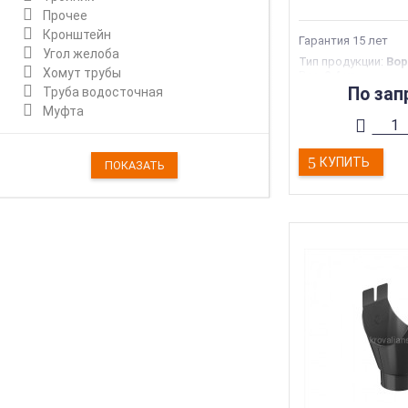
Прочее
Кронштейн
Гарантия 15 лет
Угол желоба
Тип продукции
:
Вор
Хомут трубы
Вес
:
0.4 кг
Страна производс
По зап
Труба водосточная
Гарантия
:
35 лет
Муфта
Торговая марка
:
G
КУПИТЬ