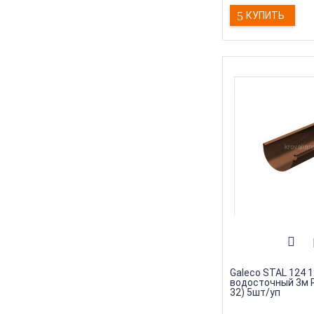
КУПИТЬ
Galeco STAL 124 
водосточный 3м R
32) 5шт/уп