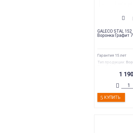
GALECO STAL 152 
Воронка Графит 7
Гарантия 15 лет
Тип продукции
:
Вор
Вес
:
0.4 кг
Страна производс
1 19
Гарантия
:
35 лет
Торговая марка
:
G
КУПИТЬ