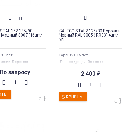
STAL 152 135/90
GALECO STAL2 125/80 Воронка
 Медный 8007 (16шт/
Черный RAL 9005 ( RR33) 4шт/
уп
 15 лет
Гарантия 15 лет
дукции
:
Воронка
Тип продукции
:
Воронка
кг
Вес
:
0.4 кг
производства
:
Польша
Страна производства
:
Польша
По запросу
2 400
₽
я
:
35 лет
Гарантия
:
35 лет
я марка
:
Galeco
Торговая марка
:
Galeco
ИТЬ
КУПИТЬ