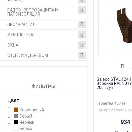
ГИДРО- ВЕТРОЗАЩИТА И
ПАРОИЗОЛЯЦИЯ
ПРОФНАСТИЛ
УТЕПЛИТЕЛИ
ОКНА
ОТДЕЛКА ДЕРЕВОМ
Galeco STAL 124 
Воронка RAL 8019 
ФИЛЬТРЫ
20шт/уп
Цвет
Гарантия 15 лет
Коричневый
Тип продукции
:
Вор
Вес
:
0.4 кг
Серый
Страна производс
934
Черный
Гарантия
:
35 лет
Торговая марка
:
G
Белый