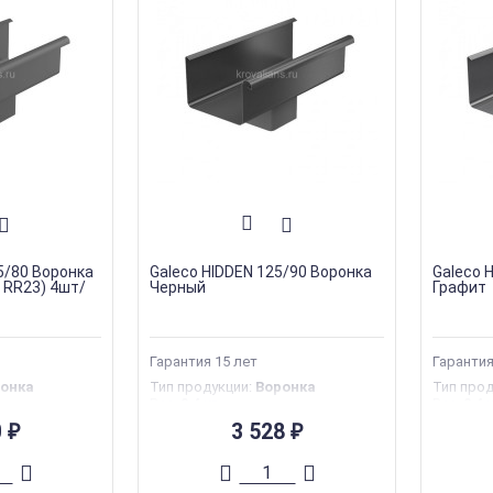
5/80 Воронка
Galeco HIDDEN 125/90 Воронка
Galeco 
 RR23) 4шт/
Черный
Графит
Гарантия 15 лет
Гарантия
онка
Тип продукции
:
Воронка
Тип про
Вес
:
0.4 кг
Вес
:
0.4 
тва
:
Польша
Страна производства
:
Польша
Страна 
0
3 528
₽
₽
Гарантия
:
10 лет
Гаранти
aleco
Торговая марка
:
Galeco
Торгова