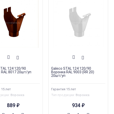
STAL 124 120/90
Galeco STAL 124 120/90
 RAL 8017 20шт/уп
Воронка RAL 9003 (RR 20)
20шт/уп
 15 лет
Гарантия 15 лет
дукции
:
Воронка
Тип продукции
:
Воронка
кг
Вес
:
0.4 кг
производства
:
Польша
Страна производства
:
Польша
889
934
₽
₽
я
:
35 лет
Гарантия
:
35 лет
я марка
:
Galeco
Торговая марка
:
Galeco