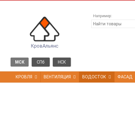
Например:
КровАльянс
МСК
СПб
НСК
КРОВЛЯ
ВЕНТИЛЯЦИЯ
ВОДОСТОК
ФАСАД