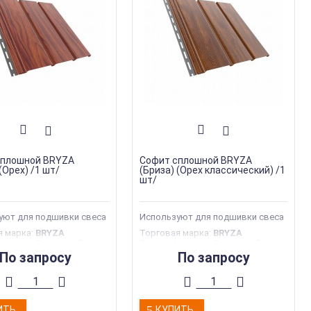
сплошной BRYZA
Софит сплошной BRYZA
(Орех) /1 шт/
(Бриза) (Орех классический) /1
шт/
уют для подшивки свеса
Используют для подшивки свеса
я марка
:
BRYZA
Торговая марка
:
BRYZA
форации
:
Сплошной
Тип перфорации
:
Сплошной
дукции
:
Софиты
Тип продукции
:
Софиты
По запросу
По запросу
производства
:
Польша
Страна производства
:
Польша
305 мм
Ширина
:
305 мм
ИТЬ
КУПИТЬ