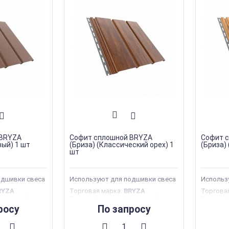
 BRYZA
Софит сплошной BRYZA
Софит 
вый) 1 шт
(Бриза) (Классический орех) 1
(Бриза)
шт
одшивки свеса
Используют для подшивки свеса
Использ
RYZA
Торговая марка
:
BRYZA
Торгова
плошной
Тип перфорации
:
Сплошной
Тип пер
фиты
Тип продукции
:
Софиты
Тип про
росу
По запросу
тва
:
Польша
Страна производства
:
Польша
Страна 
Ширина
:
305 мм
Ширина
: