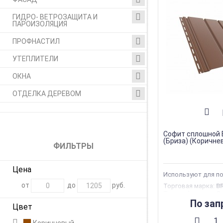
ГИДРО- ВЕТРОЗАЩИТА И
ПАРОИЗОЛЯЦИЯ
ПРОФНАСТИЛ
УТЕПЛИТЕЛИ
ОКНА
ОТДЕЛКА ДЕРЕВОМ
Софит сплошной
(Бриза) (Коричне
ФИЛЬТРЫ
Цена
Используют для п
от
до
руб.
Торговая марка
:
B
Тип перфорации
:
С
Тип продукции
:
Со
По зап
Цвет
Страна производс
Ширина
:
305 мм