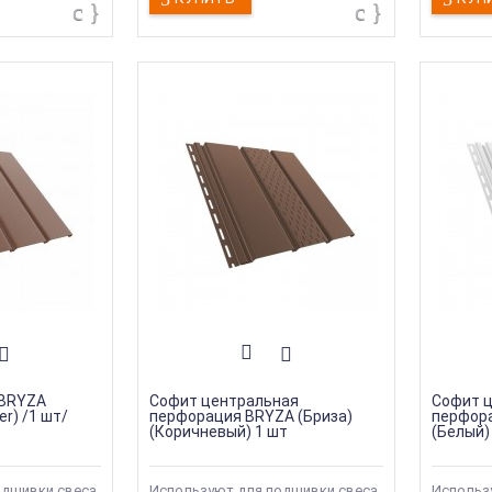
 BRYZA
Софит центральная
Софит 
er) /1 шт/
перфорация BRYZA (Бриза)
перфора
(Коричневый) 1 шт
(Белый)
одшивки свеса
Используют для подшивки свеса
Использ