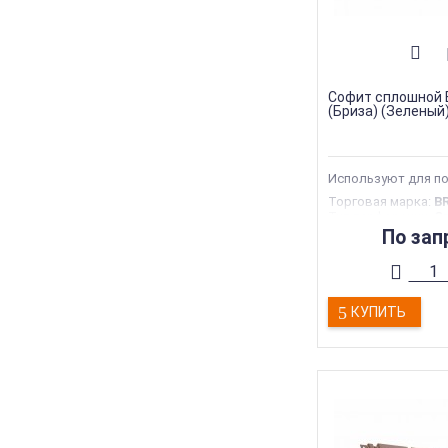
Софит сплошной
(Бриза) (Зеленый)
Используют для п
Торговая марка
:
B
Тип перфорации
:
С
Тип продукции
:
Со
По зап
Страна производс
Ширина
:
305 мм
КУПИТЬ