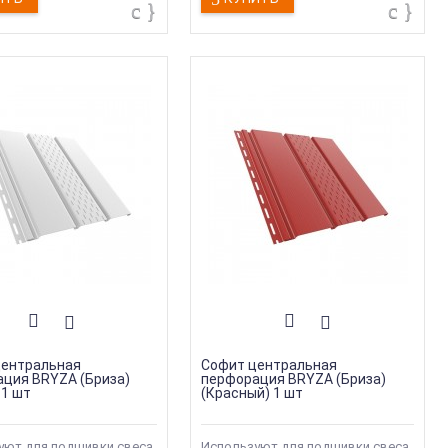
центральная
Софит центральная
ция BRYZA (Бриза)
перфорация BRYZA (Бриза)
 1 шт
(Красный) 1 шт
уют для подшивки свеса
Используют для подшивки свеса