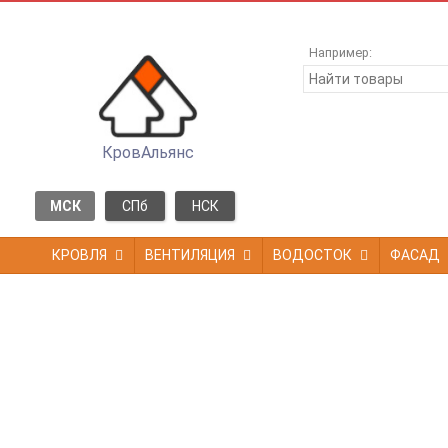
Например:
КровАльянс
МСК
СПб
НСК
КРОВЛЯ
ВЕНТИЛЯЦИЯ
ВОДОСТОК
ФАСАД