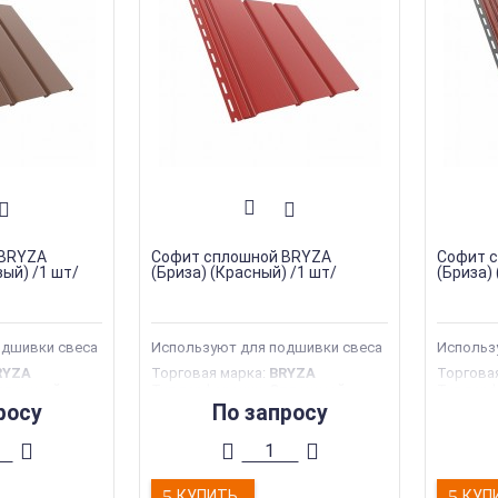
 BRYZA
Софит сплошной BRYZA
Софит 
ый) /1 шт/
(Бриза) (Красный) /1 шт/
(Бриза) 
одшивки свеса
Используют для подшивки свеса
Использ
RYZA
Торговая марка
:
BRYZA
Торгова
плошной
Тип перфорации
:
Сплошной
Тип пер
фиты
Тип продукции
:
Софиты
Тип про
росу
По запросу
тва
:
Польша
Страна производства
:
Польша
Страна 
Ширина
:
305 мм
Ширина
:
КУПИТЬ
КУП