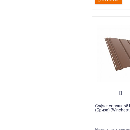
Софит сплошной
(Бриза) (Winchest
Используют для п