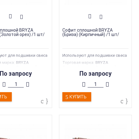
сплошной BRYZA
Софит сплошной BRYZA
(Золотой орех) /1 шт/
(Бриза) (Кирпичный) /1 шт/
уют для подшивки свеса
Используют для подшивки свеса
я марка
:
BRYZA
Торговая марка
:
BRYZA
форации
:
Сплошной
Тип перфорации
:
Сплошной
дукции
:
Софиты
Тип продукции
:
Софиты
По запросу
По запросу
производства
:
Польша
Страна производства
:
Польша
305 мм
Ширина
:
305 мм
ИТЬ
КУПИТЬ