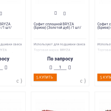
 BRYZA
Софит сплошной BRYZA
Софит 
 /1 шт/
(Бриза) (Золотой дуб) /1 шт/
(Бриза) 
одшивки свеса
Используют для подшивки свеса
Использ
RYZA
Торговая марка
:
BRYZA
Торгова
плошной
Тип перфорации
:
Сплошной
Тип пер
фиты
Тип продукции
:
Софиты
Тип про
росу
По запросу
тва
:
Польша
Страна производства
:
Польша
Страна 
Ширина
:
305 мм
Ширина
:
КУПИТЬ
КУП