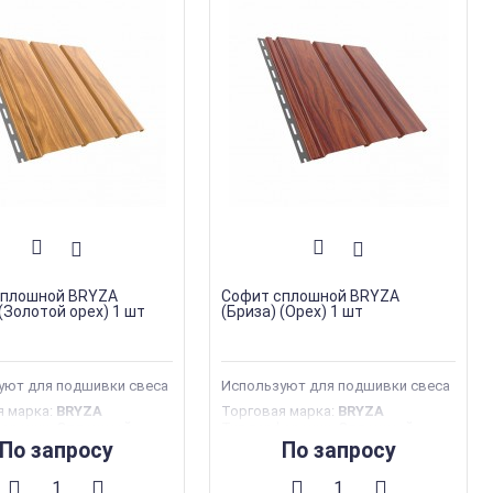
сплошной BRYZA
Софит сплошной BRYZA
 (Золотой орех) 1 шт
(Бриза) (Орех) 1 шт
уют для подшивки свеса
Используют для подшивки свеса
я марка
:
BRYZA
Торговая марка
:
BRYZA
форации
:
Сплошной
Тип перфорации
:
Сплошной
дукции
:
Софиты
Тип продукции
:
Софиты
По запросу
По запросу
производства
:
Польша
Страна производства
:
Польша
305 мм
Ширина
:
305 мм