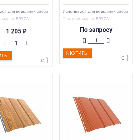
уют для подшивки свеса
Используют для подшивки свеса
я марка
:
BRYZA
Торговая марка
:
BRYZA
форации
:
Сплошной
Тип перфорации
:
Сплошной
дукции
:
Софиты
Тип продукции
:
Софиты
По запросу
1 205
₽
производства
:
Польша
Страна производства
:
Польша
305 мм
Ширина
:
305 мм
КУПИТЬ
ИТЬ