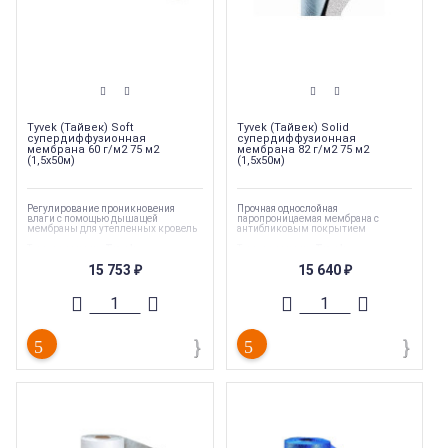
Tyvek (Тайвек) Soft
Tyvek (Тайвек) Solid
супердиффузионная
супердиффузионная
мембрана 60 г/м2 75 м2
мембрана 82 г/м2 75 м2
(1,5х50м)
(1,5х50м)
Регулирование проникновения
Прочная однослойная
влаги с помощью дышащей
паропроницаемая мембрана с
мембраны для утепленных кровель
антибликовым покрытием
Торговая марка
:
Tyvek
Торговая марка
:
Tyvek
Тип материала
:
Диффузионные
Тип материала
:
Диффузионные
15 753
15 640
мембраны
₽
мембраны
₽
Тип товара
:
Изоляция
Тип товара
:
Изоляция
Ширина
:
1,5 м
Ширина
:
1,5 м
Длина
:
50 м
Длина
:
50 м