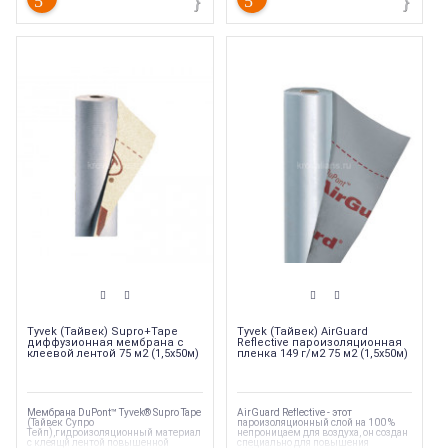
Tyvek (Тайвек) Supro+Tape
Tyvek (Тайвек) AirGuard
диффузионная мембрана с
Reflective пароизоляционная
клеевой лентой 75 м2 (1,5х50м)
пленка 149 г/м2 75 м2 (1,5х50м)
Мембрана DuPont™ Tyvek® Supro Tape
AirGuard Reflective - этот
(Тайвек Супро
пароизоляционный слой на 100 %
Тейп),гидроизоляционный материал
непроницаем для воздуха, он создан
с клеящй лентой повышенной
специально для повышения