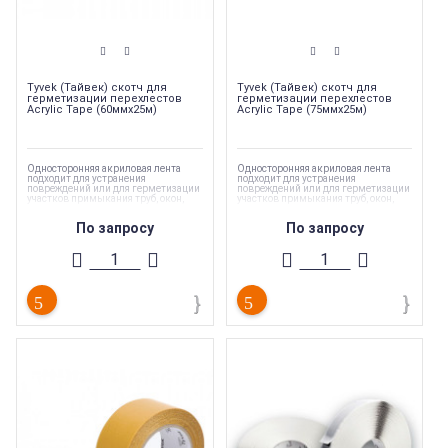
Tyvek (Тайвек) скотч для
Tyvek (Тайвек) скотч для
герметизации перехлестов
герметизации перехлестов
Acrylic Tape (60ммх25м)
Acrylic Tape (75ммх25м)
Односторонняя акриловая лента
Односторонняя акриловая лента
подходит для устранения
подходит для устранения
повреждений или для герметизации
повреждений или для герметизации
участков примыкания труб, окон,
участков примыкания труб, окон,
люков, а также нахлестов.
люков, а также нахлестов.
По запросу
По запросу
Торговая марка
:
Tyvek
Торговая марка
:
Tyvek
Тип товара
:
Изоляция
Тип товара
:
Изоляция
Ширина
:
60 мм
Ширина
:
75 мм
Длина
:
25 м
Длина
:
25 м
Страна производства
:
США
Страна производства
:
США