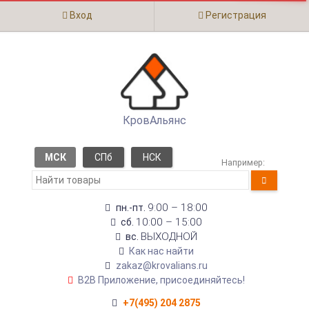
Вход
Регистрация
КровАльянс
МСК
СПб
НСК
Например:
9:00 – 18:00
пн.-пт.
10:00 – 15:00
сб.
ВЫХОДНОЙ
вс.
Как нас найти
zakaz@krovalians.ru
B2B Приложение, присоединяйтесь!
+7(495) 204 2875