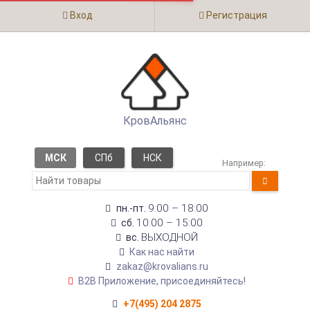
Вход
Регистрация
КровАльянс
МСК
СПб
НСК
Например:
9:00 – 18:00
пн.-пт.
10:00 – 15:00
сб.
ВЫХОДНОЙ
вс.
Как нас найти
zakaz@krovalians.ru
B2B Приложение, присоединяйтесь!
+7(495) 204 2875