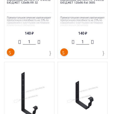
БЮДЖЕТ 120х86 RR 32
БЮДЖЕТ 120х86 Ral 3005
Прямоугольное сечение увеличивает
Прямоугольное сечение увеличивает
пропускную способность на 20% по
пропускную способность на 20% по
сравнению с круглыми системами
сравнению с круглыми системами
аналогичных размеров.
аналогичных размеров.
Тип продукции
:
Держатель
Тип продукции
:
Держатель
140
140
желоба
желоба
₽
₽
Страна производства
:
Россия
Страна производства
:
Россия
Гарантия
:
10 лет
Гарантия
:
10 лет
Торговая марка
:
Металл профиль
Торговая марка
:
Металл профиль
Коллекция
:
Металл Профиль
Коллекция
:
Металл Профиль
Бюджет
Бюджет