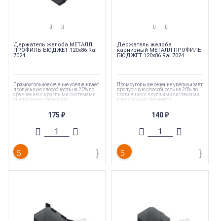
Держатель желоба МЕТАЛЛ
Держатель желоба
ПРОФИЛЬ БЮДЖЕТ 120х86 Ral
карнизный МЕТАЛЛ ПРОФИЛЬ
7024
БЮДЖЕТ 120х86 Ral 7024
Прямоугольное сечение увеличивает
Прямоугольное сечение увеличивает
пропускную способность на 20% по
пропускную способность на 20% по
сравнению с круглыми системами
сравнению с круглыми системами
аналогичных размеров.
аналогичных размеров.
Тип продукции
:
Держатель
Тип продукции
:
Держатель
175
140
желоба
желоба
₽
₽
Страна производства
:
Россия
Страна производства
:
Россия
Гарантия
:
10 лет
Гарантия
:
10 лет
Торговая марка
:
Металл профиль
Торговая марка
:
Металл профиль
Коллекция
:
Металл Профиль
Коллекция
:
Металл Профиль
Бюджет
Бюджет