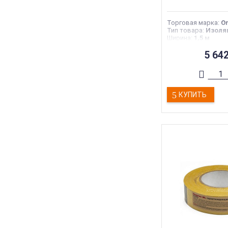
Торговая марка
:
On
Тип товара
:
Изоля
Ширина
:
1,5 м
Длина
:
46,67 м
Страна производс
5 64
КУПИТЬ