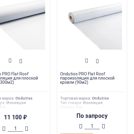
 PRO Flat Roof
Ondutiss PRO Flat Roof
ляция для плоской
пароизоляция для плоской
(300м2)
кровли (90м2)
я марка
:
Ondutiss
Торговая марка
:
Ondutiss
ара
:
Изоляция
Тип товара
:
Изоляция
3 м
Ширина
:
3 м
15 мм
Длина
:
915 мм
По запросу
производства
11 100
:
Россия
Страна производства
:
Россия
₽