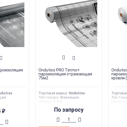
ароизоляция
Ondutiss PRO Termo+
Ondutiss
пароизоляция отражающая
пароизо
75м2
кровли 
dutiss
Торговая марка
:
Ondutiss
Торгова
ция
Тип товара
:
Изоляция
Тип тов
Ширина
:
1,5 м
Ширина
:
Длина
:
50 м
Длина
:
9
По запросу
5
Страна производства
:
Россия
Страна 
₽