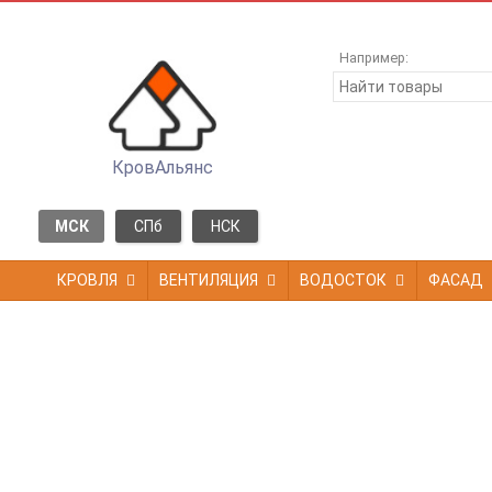
Например:
КровАльянс
МСК
СПб
НСК
КРОВЛЯ
ВЕНТИЛЯЦИЯ
ВОДОСТОК
ФАСАД