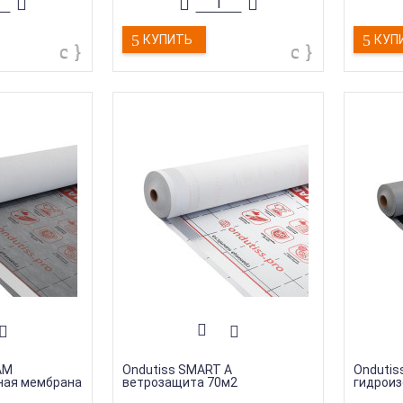
КУПИТЬ
КУП
AM
Ondutiss SMART A
Ondutis
ная мембрана
ветрозащита 70м2
гидроиз