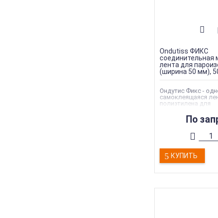
Ondutiss ФИКС
соединительная 
лента для пароиз
(ширина 50 мм), 50
Ондутис Фикс - од
самоклеящаяся лен
полиэтилена для
пароизоляционных 
Применяется для г
По зап
стыков пароизоляц
Торговая марка
:
On
Тип материала
:
Лен
клей
Гарантия
:
15 лет
КУПИТЬ
Тип товара
:
Изоля
Тип продукции
:
Па