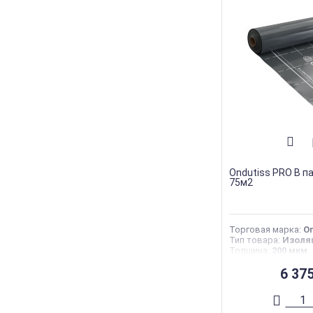
Ondutiss PRO B п
75м2
Торговая марка
:
On
Тип товара
:
Изоля
Толщина
:
200 мкм
Ширина
:
1,5 м
Длина
:
50 м
6 37