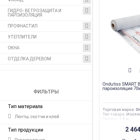
ГИДРО- ВЕТРОЗАЩИТА И
ПАРОИЗОЛЯЦИЯ
ПРОФНАСТИЛ
УТЕПЛИТЕЛИ
ОКНА
ОТДЕЛКА ДЕРЕВОМ
Ondutiss SMART 
пароизоляция 70
ФИЛЬТРЫ
Тип материала
Торговая марка
:
On
Тип товара
:
Изоля
Ленты, скотчи и клей
Ширина
:
1,5 м
Длина
:
46,67 м
Страна производс
2 46
Тип продукции