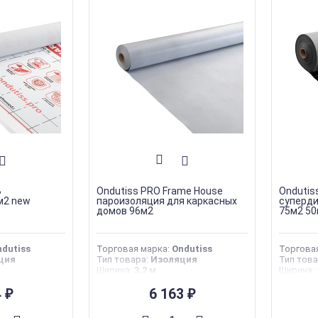
B
Ondutiss PRO Frame House
Ondutis
м2 new
пароизоляция для каркасных
суперд
домов 96м2
75м2 50
dutiss
Торговая марка
:
Ondutiss
Торгова
ция
Тип товара
:
Изоляция
Тип тов
Ширина
:
3,2 м
Ширина
:
Длина
:
30 м
Длина
:
5
тва
4
:
Россия
Страна производства
6 163
:
Россия
Страна 
₽
₽