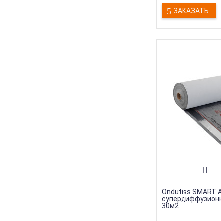
ЗАКАЗАТЬ
Ondutiss SMART 
супердиффузион
30м2