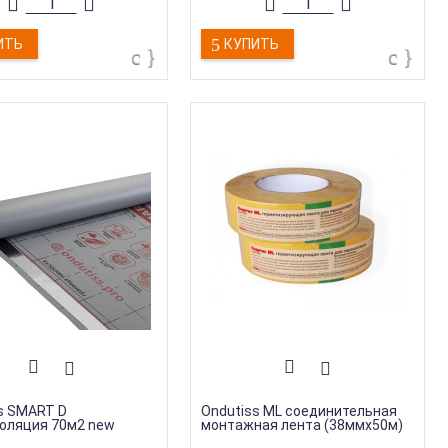
ИТЬ
КУПИТЬ
s SMART D
Ondutiss ML соединительная
оляция 70м2 new
монтажная лента (38ммх50м)