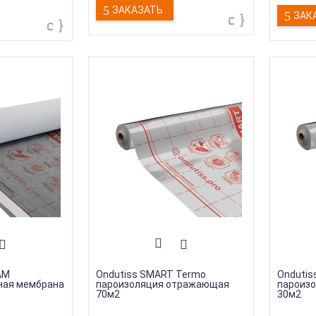
ЗАКАЗАТЬ
ЗАК
AM
Ondutiss SMART Termo
Ondutis
ная мембрана
пароизоляция отражающая
пароиз
70м2
30м2