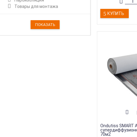
Пароизоляция
Товары для монтажа
КУПИТЬ
Ondutiss SMART 
супердиффузион
70м2