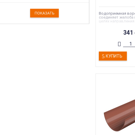
Водоприемная воро
соединяет желоба 
целях направления
водосборной в во
систему.
341
Вес
:
0.35 кг
Гарантия
:
15 лет
Страна производс
Тип товара
:
Водос
КУПИТЬ