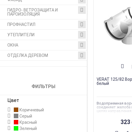
ГИДРО- ВЕТРОЗАЩИТА И
ПАРОИЗОЛЯЦИЯ
ПРОФНАСТИЛ
УТЕПЛИТЕЛИ
ОКНА
ОТДЕЛКА ДЕРЕВОМ
VERAT 125/82 Вор
белый
ФИЛЬТРЫ
Цвет
Водоприемная воро
соединяет желоба 
Коричневый
целях направления
водосборной в во
Серый
систему.
323
Красный
Вес
:
0.35 кг
Зеленый
Торговая марка
:
V