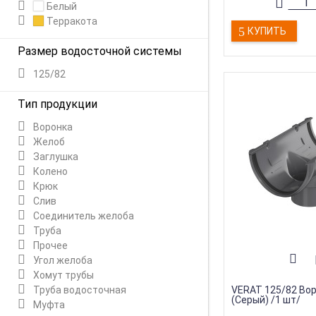
Гарантия
:
15 лет
Белый
Страна производс
Терракота
Тип продукции
:
Вор
КУПИТЬ
Размер водосточной системы
125/82
Тип продукции
Воронка
Желоб
Заглушка
Колено
Крюк
Слив
Соединитель желоба
Труба
Прочее
Угол желоба
Хомут трубы
Труба водосточная
VERAT 125/82 Во
(Серый) /1 шт/
Муфта