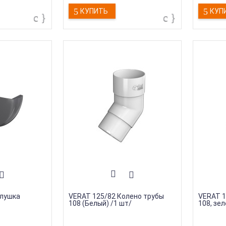
Гаранти
КУПИТЬ
КУП
Страна 
Тип про
глушка
VERAT 125/82 Колено трубы
VERAT 1
108 (Белый) /1 шт/
108, зе