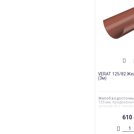
VERAT 125/82 Же
(3м)
Желоб водосточны
125 мм, предназнач
дождевой и талой 
кровли.
610
Торговая марка
:
V
Тип товара
:
Водос
Тип продукции
:
Же
Страна производс