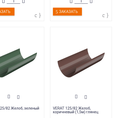
я
:
15 лет
Гарантия
:
15 лет
производства
:
Россия
Страна производства
:
Россия
дукции
:
Воронка
Тип продукции
:
Воронка
АЗАТЬ
ЗАКАЗАТЬ
25/82 Желоб, зеленый
VERAT 125/82 Желоб,
коричневый (1,5м) глянец