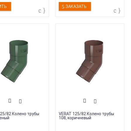
я
:
15 лет
Гарантия
:
15 лет
ИТЬ
ЗАКАЗАТЬ
производства
:
Россия
Страна производства
:
Россия
дукции
:
Заглушка
Тип продукции
:
Заглушка
25/82 Колено трубы
VERAT 125/82 Колено трубы
леный
108, коричневый