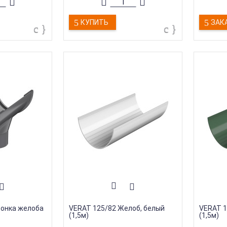
Гарантия
:
15 лет
Гаранти
тва
:
Россия
Страна производства
:
Россия
Страна 
онка
Тип продукции
:
Воронка
Тип про
КУПИТЬ
ЗАК
ронка желоба
VERAT 125/82 Желоб, белый
VERAT 1
(1,5м)
(1,5м)