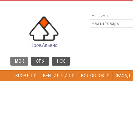
Например:
КровАльянс
МСК
СПб
НСК
КРОВЛЯ
ВЕНТИЛЯЦИЯ
ВОДОСТОК
ФАСАД