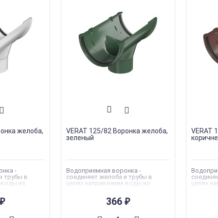
онка желоба,
VERAT 125/82 Воронка желоба,
VERAT 1
зеленый
коричн
нка -
Водоприемная воронка -
Водопри
и трубы в
соединяет желоба и трубы в
соединяе
 воды из
целях направления воды из
целях на
досливную
водосборной в водосливную
водосбо
систему.
систему.
366
₽
₽
Вес
:
0.35 кг
Вес
:
0.35
ERAT
Торговая марка
:
VERAT
Торгова