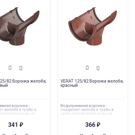
25/82 Воронка желоба,
VERAT 125/82 Воронка желоба,
евый
красный
емная воронка -
Водоприемная воронка -
т желоба и трубы в
соединяет желоба и трубы в
правления воды из
целях направления воды из
рной в водосливную
водосборной в водосливную
систему.
341
366
₽
₽
 кг
Вес
:
0.35 кг
я марка
:
VERAT
Торговая марка
:
VERAT