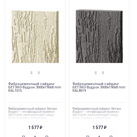
Фиброцементный сайдинг
Фиброцементный сайдинг
БЕТЭКО-Вудрок 3000x190x8 mm
БЕТЭКО-Вудрок 3000x190x8 mm
RAL1015
RAL8019
Фиброцементный сайдинг Бетэко
Фиброцементный сайдинг Бетэко
Вудро» — это фасадные панели с
Вудро» — это фасадные панели с
фактурой, имитирующей следы
фактурой, имитирующей следы
жука-короеда в древесине.
жука-короеда в древесине.
Коллекция
:
БЕТЭКО-Вудрок
Коллекция
:
БЕТЭКО-Вудрок
1 577
1 577
(Сайдинг)
(Сайдинг)
₽
₽
Торговая марка
:
БЕТЭКО
Торговая марка
:
БЕТЭКО
Тип товара
:
Фасадные панели
Ширина
:
190 мм