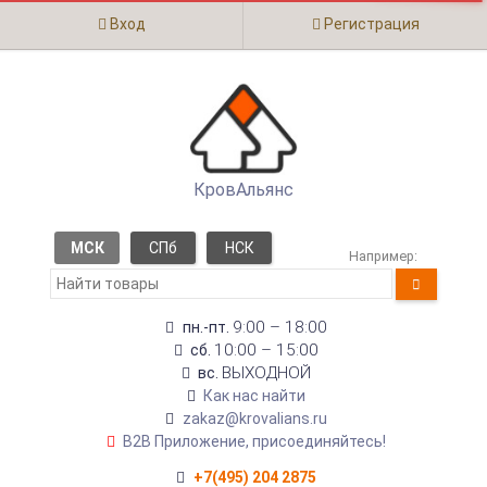
Вход
Регистрация
КровАльянс
МСК
СПб
НСК
Например:
9:00 – 18:00
пн.-пт.
10:00 – 15:00
сб.
ВЫХОДНОЙ
вс.
Как нас найти
zakaz@krovalians.ru
B2B Приложение, присоединяйтесь!
+7(495) 204 2875