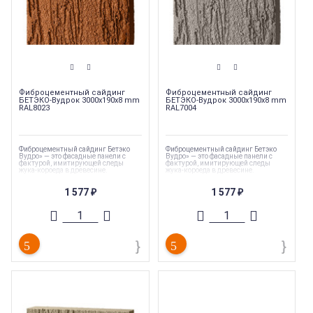
Фиброцементный сайдинг
Фиброцементный сайдинг
БЕТЭКО-Вудрок 3000x190x8 mm
БЕТЭКО-Вудрок 3000x190x8 mm
RAL8023
RAL7004
Фиброцементный сайдинг Бетэко
Фиброцементный сайдинг Бетэко
Вудро» — это фасадные панели с
Вудро» — это фасадные панели с
фактурой, имитирующей следы
фактурой, имитирующей следы
жука-короеда в древесине.
жука-короеда в древесине.
Коллекция
:
БЕТЭКО-Вудрок
Коллекция
:
БЕТЭКО-Вудрок
1 577
1 577
(Сайдинг)
(Сайдинг)
₽
₽
Торговая марка
:
БЕТЭКО
Торговая марка
:
БЕТЭКО
Ширина
:
190 мм
Ширина
:
190 мм
Длина
:
915 мм
Длина
:
915 мм
Страна производства
:
Россия
Страна производства
:
Россия