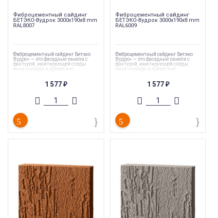
Фиброцементный сайдинг
Фиброцементный сайдинг
БЕТЭКО-Вудрок 3000x190x8 mm
БЕТЭКО-Вудрок 3000x190x8 mm
RAL8007
RAL6009
Фиброцементный сайдинг Бетэко
Фиброцементный сайдинг Бетэко
Вудро» — это фасадные панели с
Вудро» — это фасадные панели с
фактурой, имитирующей следы
фактурой, имитирующей следы
жука-короеда в древесине.
жука-короеда в древесине.
Коллекция
:
БЕТЭКО-Вудрок
Коллекция
:
БЕТЭКО-Вудрок
1 577
1 577
(Сайдинг)
(Сайдинг)
₽
₽
Торговая марка
:
БЕТЭКО
Торговая марка
:
БЕТЭКО
Ширина
:
190 мм
Ширина
:
190 мм
Длина
:
915 мм
Длина
:
915 мм
Страна производства
:
Россия
Страна производства
:
Россия