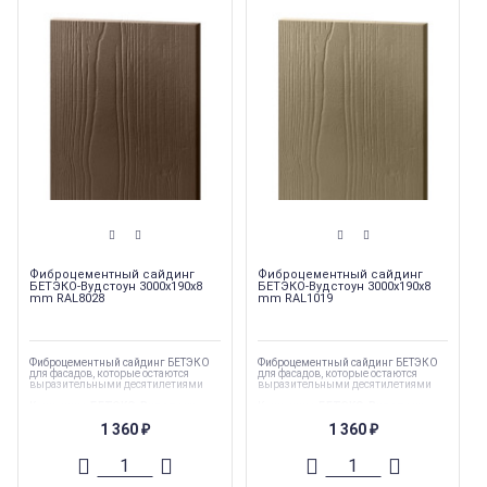
Фиброцементный сайдинг
Фиброцементный сайдинг
БЕТЭКО-Вудстоун 3000x190x8
БЕТЭКО-Вудстоун 3000x190x8
mm RAL8028
mm RAL1019
Фиброцементный сайдинг БЕТЭКО
Фиброцементный сайдинг БЕТЭКО
для фасадов, которые остаются
для фасадов, которые остаются
выразительными десятилетиями
выразительными десятилетиями
Коллекция
:
БЕТЭКО-Вудстоун
Коллекция
:
БЕТЭКО-Вудстоун
(Сайдинг)
(Сайдинг)
1 360
1 360
Торговая марка
:
БЕТЭКО
₽
Торговая марка
:
БЕТЭКО
₽
Длина
:
915 мм
Длина
:
915 мм
Ширина
:
190 мм
Ширина
:
190 мм
Тип товара
:
Фасадные панели
Страна производства
:
Россия