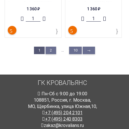
Коллекция
:
Docke PIE DRAGON
Коллекция
:
Docke PIE DRAGON
ОРИДЖИНАЛ
ОРИДЖИНАЛ
1 360
1 360
Торговая марка
:
БЕТЭКО
₽
Торговая марка
:
БЕТЭКО
₽
Тип товара
:
Фасадные панели
Тип товара
:
Фасадные панели
Толщина
:
8 мм
Толщина
:
8 мм
Ширина
:
190 мм
Ширина
:
190 мм
...
1
2
10
→
ГК КРОВАЛЬЯНС
Пн-Cб с 9:00 до 19:00
108851
,
Россия
,
г. Москва
,
МО, Щербинка, улица Южная,10,
+7 (495) 204 2101
+7 (495) 240 8303
zakaz@krovalians.ru