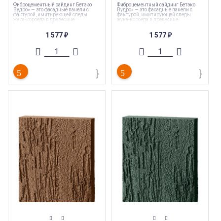
Фиброцементный сайдинг Бетэко
Фиброцементный сайдинг Бетэко
Вудро» — это фасадные панели с
Вудро» — это фасадные панели с
фактурой, имитирующей следы
фактурой, имитирующей следы
жука-короеда в древесине.
жука-короеда в древесине.
Коллекция
:
БЕТЭКО-Вудрок
Коллекция
:
БЕТЭКО-Вудрок
1 577
1 577
(Сайдинг)
(Сайдинг)
₽
₽
Торговая марка
:
БЕТЭКО
Торговая марка
:
БЕТЭКО
Ширина
:
190 мм
Ширина
:
190 мм
Длина
:
915 мм
Длина
:
915 мм
Страна производства
:
Россия
Страна производства
:
Россия