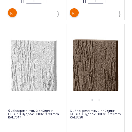
Толщина
:
8 мм
Длина
:
915 мм
Ширина
:
190 мм
Страна производства
:
Россия
Фиброцементный сайдинг
Фиброцементный сайдинг
БЕТЭКО-Вудрок 3000x190x8 mm
БЕТЭКО-Вудрок 3000x190x8 mm
RAL7047
RAL8028