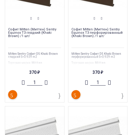
Софит Mitten (Миттен) Sentry
Софит Mitten (Миттен) Sentry
Equinox T3 гладкий (Khaki
Equinox T3 перфорированный
Brown) /1 шт/
(Khaki Brown) /1 шт/
Mitten Sentry Софит D5 Khaki Brown
Mitten Sentry Софит D5 Khaki Brown
гладкий S=0.929 m2
перфорированный S=0.929 m2
Торговая марка
:
Mitten
Торговая марка
:
Mitten
Тип перфорации
:
Сплошной
Тип перфорации
:
Полная
Ширина
:
255 мм
Ширина
:
255 мм
370
370
₽
₽
Длина
:
3660 мм
Длина
:
3660 мм
Страна производства
:
Канада
Страна производства
:
Канада