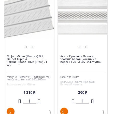
Софит Mitten (Миттен) O.P.
Альта Профиль Планка
Select Triple 4
"софит" белая (частично
комбинированный (Frost) /1
перф.) Т-20 - 3,00м. 20шт/упак.
шт/
Mitten O.P. Софит T4 ТРОЙНОЙ Frost
Гарантия 50 лет
комбинированный 3660х305мм
Коллекция
:
Альта-Профиль
Торговая марка
:
Mitten
Бутовый Камень
Тип перфорации
:
Центральная
Торговая марка
:
Альта-профиль
Ширина
:
305 мм
Тип товара
:
Виниловые софиты
1 310
390
₽
₽
Длина
:
3660 мм
Тип перфорации
:
Центральная
Страна производства
:
Канада
Тип продукции
:
Софиты