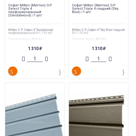
Софит Mitten (Миттен) O.P.
Софит Mitten (Миттен) O.P.
Select Triple 4
Select Triple 4 гладкий (Sky
перфорированный
Blue) /1 шт/
(Sandalwood) /1 шт/
Mitten O.P. Софит 4" Sandalwood
Mitten O.P. Софит 4" Sky Blue гладкий
перфорированный S=1.115 m2
S=1.115 m2
Торговая марка
:
Mitten
Торговая марка
:
Mitten
Тип перфорации
:
Полная
Тип перфорации
:
Сплошной
Ширина
:
305 мм
Ширина
:
305 мм
1 310
1 310
₽
₽
Длина
:
3660 мм
Длина
:
3660 мм
Страна производства
:
Канада
Страна производства
:
Канада