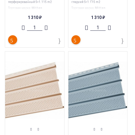
перфорированный S=1.115 m2
гладкий S=1.115 m2
Торговая марка
:
Mitten
Торговая марка
:
Mitten
Тип перфорации
:
Полная
Тип перфорации
:
Сплошной
Ширина
:
305 мм
Ширина
:
305 мм
1 310
1 310
₽
₽
Длина
:
3660 мм
Длина
:
3660 мм
Страна производства
:
Канада
Страна производства
:
Канада