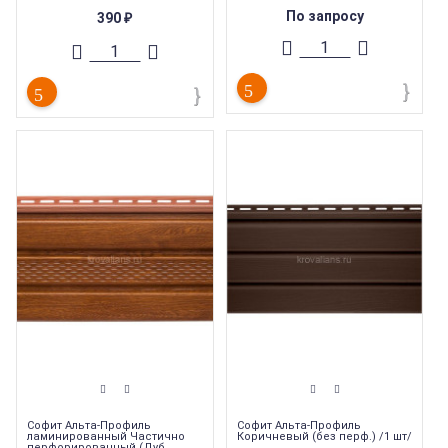
Тип товара
:
Виниловые софиты
Тип товара
:
Виниловые софиты
По запросу
390
₽
Тип перфорации
:
Сплошной
Тип перфорации
:
Сплошной
Тип продукции
:
Софиты
Тип продукции
:
Софиты
Софит Альта-Профиль
Софит Альта-Профиль
ламинированный Частично
Коричневый (без перф.) /1 шт/
перфорированный (Дуб