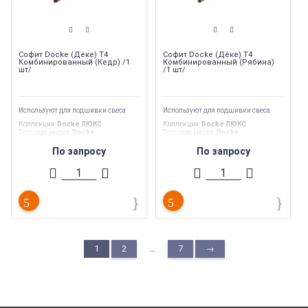
Софит Docke (Дёке) Т4
Софит Docke (Дёке) Т4
Комбинированный (Кедр) /1
Комбинированный (Рябина)
шт/
/1 шт/
Используют для подшивки свеса
Используют для подшивки свеса
Коллекция
:
Docke ЛЮКС
Коллекция
:
Docke ЛЮКС
Торговая марка
:
Docke
Торговая марка
:
Docke
Тип товара
:
Виниловые софиты
Тип товара
:
Виниловые софиты
Тип перфорации
:
Центральная
Тип перфорации
:
Центральная
По запросу
По запросу
Тип продукции
:
Софиты
Тип продукции
:
Софиты
...
1
2
7
→