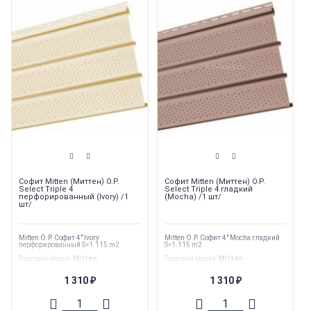
Софит Mitten (Миттен) O.P.
Софит Mitten (Миттен) O.P.
Select Triple 4
Select Triple 4 гладкий
перфорированный (Ivory) /1
(Mocha) /1 шт/
шт/
Mitten O.P. Софит 4" Ivory
Mitten O.P. Софит 4" Mocha гладкий
перфорированный S=1.115 m2
S=1.115 m2
Торговая марка
:
Mitten
Торговая марка
:
Mitten
Тип перфорации
:
Полная
Тип перфорации
:
Сплошной
Ширина
:
305 мм
Ширина
:
305 мм
1 310
1 310
₽
₽
Длина
:
3660 мм
Длина
:
3660 мм
Страна производства
:
Канада
Страна производства
:
Канада