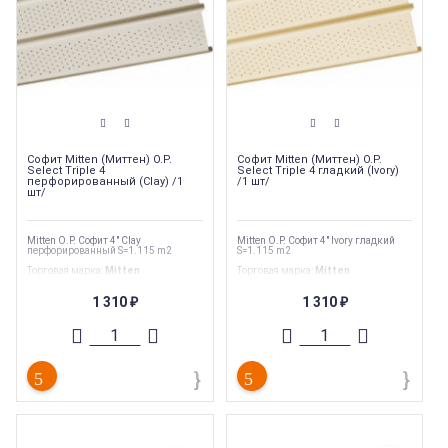
Софит Mitten (Миттен) O.P.
Софит Mitten (Миттен) O.P.
Select Triple 4
Select Triple 4 гладкий (Ivory)
перфорированный (Clay) /1
/1 шт/
шт/
Mitten O.P. Софит 4" Clay
Mitten O.P. Софит 4" Ivory гладкий
перфорированный S=1.115 m2
S=1.115 m2
Торговая марка
:
Mitten
Торговая марка
:
Mitten
Тип перфорации
:
Полная
Тип перфорации
:
Сплошной
Ширина
:
305 мм
Ширина
:
305 мм
1 310
1 310
₽
₽
Длина
:
3660 мм
Длина
:
3660 мм
Страна производства
:
Канада
Страна производства
:
Канада