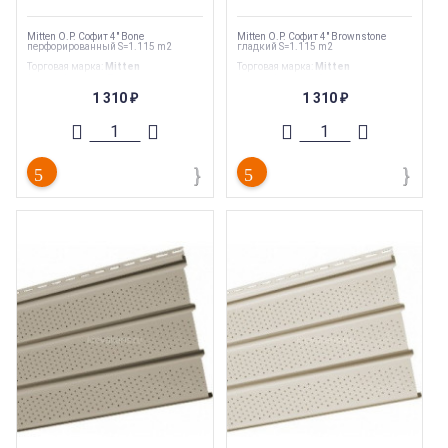
Mitten O.P. Софит 4" Bone
Mitten O.P. Софит 4" Brownstone
перфорированный S=1.115 m2
гладкий S=1.115 m2
Торговая марка
:
Mitten
Торговая марка
:
Mitten
Тип перфорации
:
Полная
Тип перфорации
:
Сплошной
Ширина
:
305 мм
Ширина
:
305 мм
1 310
1 310
₽
₽
Длина
:
3660 мм
Длина
:
3660 мм
Страна производства
:
Канада
Страна производства
:
Канада