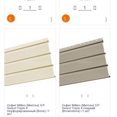
Длина
:
3660 мм
Длина
:
3660 мм
Страна производства
:
Канада
Страна производства
:
Канада
Софит Mitten (Миттен) O.P.
Софит Mitten (Миттен) O.P.
Select Triple 4
Select Triple 4 гладкий
перфорированный (Bone) /1
(Brownstone) /1 шт/
шт/