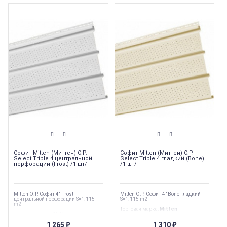
Софит Mitten (Миттен) O.P.
Софит Mitten (Миттен) O.P.
Select Triple 4 центральной
Select Triple 4 гладкий (Bone)
перфорации (Frost) /1 шт/
/1 шт/
Mitten O.P. Софит 4" Frost
Mitten O.P. Софит 4" Bone гладкий
центральной перфорации S=1.115
S=1.115 m2
m2
Торговая марка
:
Mitten
Торговая марка
:
Mitten
Тип перфорации
:
Сплошной
Тип перфорации
:
Центральная
Ширина
:
305 мм
1 265
1 310
₽
₽
Ширина
:
305 мм