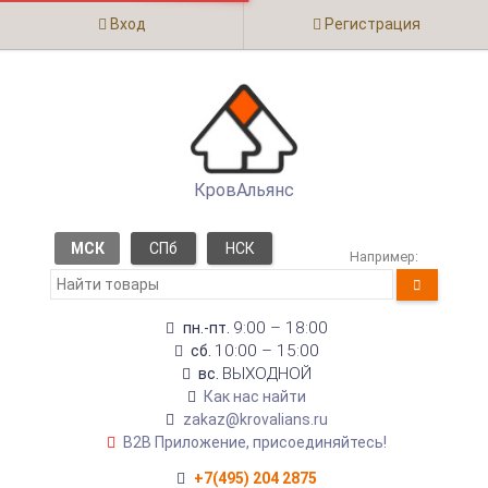
Вход
Регистрация
КровАльянс
МСК
СПб
НСК
Например:
9:00 – 18:00
пн.-пт.
10:00 – 15:00
сб.
ВЫХОДНОЙ
вс.
Как нас найти
zakaz@krovalians.ru
B2B Приложение, присоединяйтесь!
+7(495) 204 2875