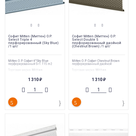
Софит Mitten (Миттен) O.P.
Софит Mitten (Миттен) O.P.
Select Triple 4
Select Double 5
перфорированный (Sky Blue)
перфорированный двойной
/1 шт/
(Chestnut Brown) /1 шт/
Mitten O.P. Софит 4" Sky Blue
Mitten O.P. Софит Chestnut Brown
перфорированный S=1.115 m2
перфорированный двойной
Торговая марка
:
Mitten
Торговая марка
:
Mitten
Тип перфорации
:
Полная
Тип перфорации
:
Полная
Ширина
:
305 мм
Ширина
:
254 мм
1 310
1 310
₽
₽
Длина
:
3660 мм
Длина
:
3660 мм
Страна производства
:
Канада
Страна производства
:
Канада