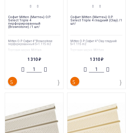
Софит Mitten (Миттен) O.P.
Софит Mitten (Миттен) O.P.
Select Triple 4
Select Triple 4 гладкий (Clay) /1
перфорированный
шт/
(Brownstone) /1 шт/
Mitten O.P. Софит 4" Brownstone
Mitten O.P. Софит 4" Clay гладкий
перфорированный S=1.115 m2
S=1.115 m2
Торговая марка
:
Mitten
Торговая марка
:
Mitten
Тип перфорации
:
Полная
Тип перфорации
:
Сплошной
Ширина
:
305 мм
Ширина
:
305 мм
1 310
1 310
₽
₽
Длина
:
3660 мм
Длина
:
3660 мм
Страна производства
:
Канада
Страна производства
:
Канада