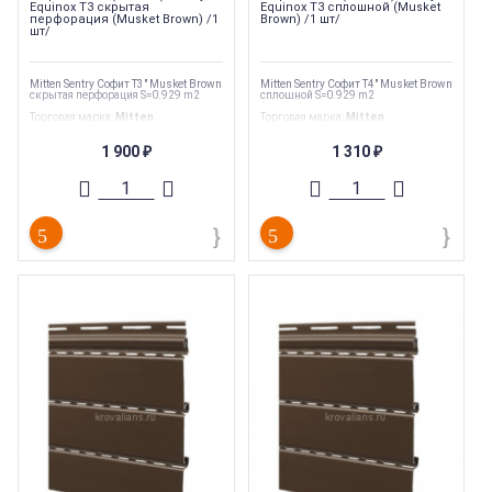
Equinox T3 скрытая
Equinox T3 сплошной (Musket
перфорация (Musket Brown) /1
Brown) /1 шт/
шт/
Mitten Sentry Софит T3" Musket Brown
Mitten Sentry Софит T4" Musket Brown
скрытая перфорация S=0.929 m2
сплошной S=0.929 m2
Торговая марка
:
Mitten
Торговая марка
:
Mitten
Тип перфорации
:
Скрытая
Тип перфорации
:
Сплошной
Ширина
:
255 мм
Ширина
:
255 мм
1 900
1 310
₽
₽
Длина
:
3660 мм
Длина
:
3660 мм
Страна производства
:
Канада
Страна производства
:
Канада