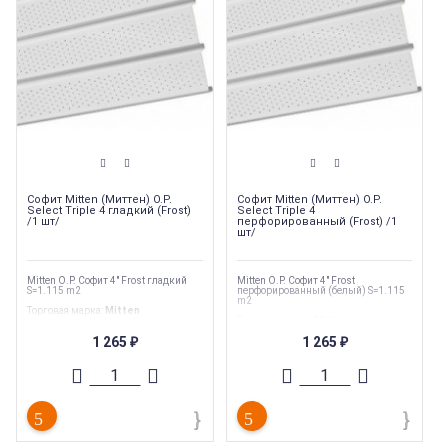
Софит Mitten (Миттен) O.P.
Софит Mitten (Миттен) O.P.
Select Triple 4 гладкий (Frost)
Select Triple 4
/1 шт/
перфорированный (Frost) /1
шт/
Mitten O.P. Софит 4" Frost гладкий
Mitten O.P. Софит 4" Frost
S=1.115 m2
перфорированный (белый) S=1.115
m2
Торговая марка
:
Mitten
Торговая марка
:
Mitten
Тип перфорации
:
Сплошной
Тип перфорации
:
Полная
Ширина
:
305 мм
1 265
1 265
₽
₽
Ширина
:
305 мм
Длина
:
3660 мм
Длина
:
3660 мм
Страна производства
:
Канада
Страна производства
:
Канада