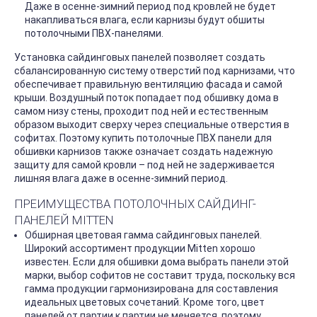
Даже в осенне-зимний период под кровлей не будет
накапливаться влага, если карнизы будут обшиты
потолочными ПВХ-панелями.
Установка сайдинговых панелей позволяет создать
сбалансированную систему отверстий под карнизами, что
обеспечивает правильную вентиляцию фасада и самой
крыши. Воздушный поток попадает под обшивку дома в
самом низу стены, проходит под ней и естественным
образом выходит сверху через специальные отверстия в
софитах. Поэтому купить потолочные ПВХ панели для
обшивки карнизов также означает создать надежную
защиту для самой кровли – под ней не задерживается
лишняя влага даже в осенне-зимний период.
ПРЕИМУЩЕСТВА ПОТОЛОЧНЫХ САЙДИНГ-
ПАНЕЛЕЙ MITTEN
Обширная цветовая гамма сайдинговых панелей.
Широкий ассортимент продукции Mitten хорошо
известен. Если для обшивки дома выбрать панели этой
марки, выбор софитов не составит труда, поскольку вся
гамма продукции гармонизирована для составления
идеальных цветовых сочетаний. Кроме того, цвет
панелей от партии к партии не меняется, поэтому