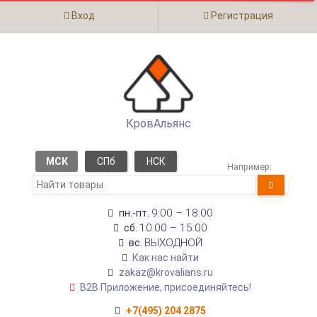
Вход
Регистрация
КровАльянс
МСК
СПб
НСК
Например:
9:00 – 18:00
пн.-пт.
10:00 – 15:00
сб.
ВЫХОДНОЙ
вс.
Как нас найти
zakaz@krovalians.ru
B2B Приложение, присоединяйтесь!
+7(495) 204 2875