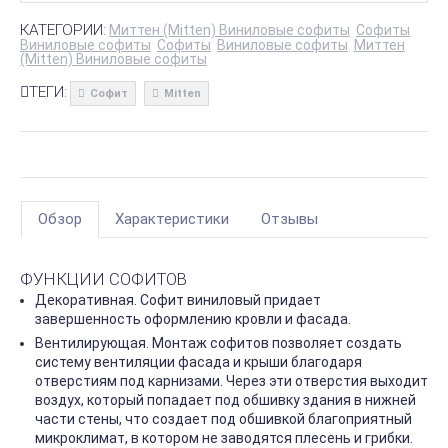
КАТЕГОРИИ:
Миттен (Mitten) Виниловые софиты
Софиты
Виниловые софиты
Софиты
Виниловые софиты
Миттен
(Mitten) Виниловые софиты
ТЕГИ:
Софит
Mitten
Обзор
Характеристики
Отзывы
ФУНКЦИИ СОФИТОВ
Декоративная. Софит виниловый придает
завершенность оформлению кровли и фасада.
Вентилирующая. Монтаж софитов позволяет создать
систему вентиляции фасада и крыши благодаря
отверстиям под карнизами. Через эти отверстия выходит
воздух, который попадает под обшивку здания в нижней
части стены, что создает под обшивкой благоприятный
микроклимат, в котором не заводятся плесень и грибки.