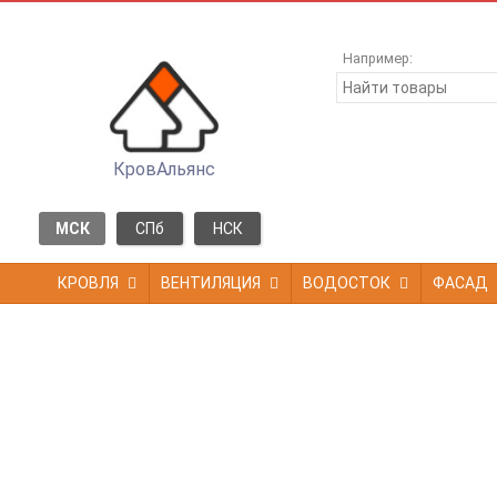
Например:
КровАльянс
МСК
СПб
НСК
КРОВЛЯ
ВЕНТИЛЯЦИЯ
ВОДОСТОК
ФАСАД