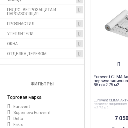
ГИДРО- ВЕТРОЗАЩИТА И
ПАРОИЗОЛЯЦИЯ
ПРОФНАСТИЛ
УТЕПЛИТЕЛИ
ОКНА
ОТДЕЛКА ДЕРЕВОМ
Eurovent CLIMA А
пароизоляционна
ФИЛЬТРЫ
85 г/м2 75 м2
Торговая марка
Eurovent CLIMA Акт
пароизоляционная 
Eurovent
м2 75 м2
Supernova Eurovent
Торговая марка
:
E
7 05
Delta
Тип
материала
:
Парои
Fakro
плёнки