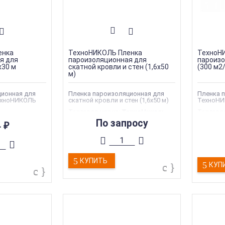
енка
ТехноНИКОЛЬ Пленка
ТехноН
я для
пароизоляционная для
пароизо
х30 м
скатной кровли и стен (1,6х50
(300 м2
м)
ионная для
Пленка пароизоляционная для
Пленка 
ехноНИКОЛЬ
скатной кровли и стен (1,6х50 м)
ТехноНИ
Торговая марка
:
ТехноНиколь
Торгова
ехноНиколь
Тип
Тип
По запросу
4
₽
материала
:
Пароизоляционные
материа
золяционные
плёнки
плёнки
Тип товара
:
Изоляция
Тип тов
ция
Тип продукции
:
Пароизоляция
Тип про
роизоляция
Ширина
:
1,6 м
Ширина
:
КУПИТЬ
КУП