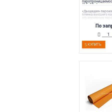
паропроницаемос
(1,5х50м)
«Дыщащая» пароиз
пленка высшего ка
ограниченным пар
для деревянных до
непостоянным про
По зап
препятствующая в
конденсата по вну
контуру в период 
Торговая марка
:
De
Тип
КУПИТЬ
материала
:
Парои
плёнки
Тип товара
:
Изоля
Тип продукции
:
Па
Ширина
:
1,5 м