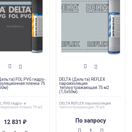
Дельта) FOL PVG гидро-
DELTA (Дельта) REFLEX
золяционная пленка 75
пароизоляция
х50м)
теплоотражающая 75 м2
(1,5х50м)
L PVG гидро- и
DELTA REFLEX пароизоляция
яционная пленка 75 м2
теплоотражающая 75 м2
я марка
:
Delta
Торговая марка
:
Delta
Тип
По запросу
12 831
ла
:
Гидроизоляционные
₽
материала
:
Пароизоляционные
плёнки
со скидкой
:
Показать
Тип товара
:
Изоляция