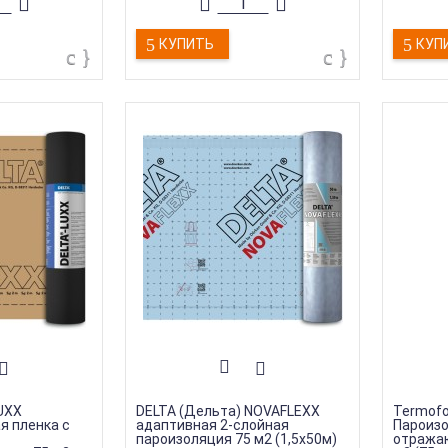
й
:
Показать
Тип товара
:
Изоляция
Тип тов
ция
Тип продукции
:
Пароизоляция
Тип про
роизоляция
Ширина
:
1,5 м
КУПИТЬ
КУП
UXX
DELTA (Дельта) NOVAFLEXX
Termofo
я пленка с
адаптивная 2-слойная
Пароиз
пароизоляция 75 м2 (1,5х50м)
отражаю