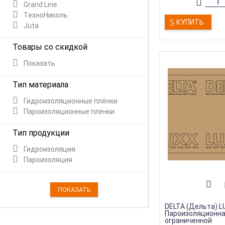
Товары со скидко
Grand Line
Тип товара
:
Изоля
ТехноНиколь
Тип продукции
:
Па
КУПИТЬ
Juta
Товары со скидкой
Показать
Тип материала
Гидроизоляционные плёнки
Пароизоляционные плёнки
Тип продукции
Гидроизоляция
Пароизоляция
DELTA (Дельта) L
Пароизоляционна
ограниченной