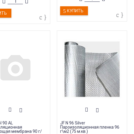
ара
:
Изоляция
Тип продукции
:
Пароизоляция
дукции
:
Гидроизоляция
Ширина
:
1,5 м
КУПИТЬ
ИТЬ
l 90 AL
JF N 96 Silver
оляционная
Пароизоляционная пленка 96
щая мембрана 90 г/
г\м2 (75 м.кв.)