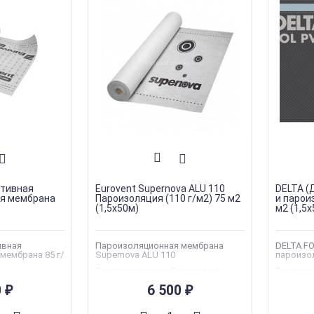
ктивная
Eurovent Supernova ALU 110
DELTA (
я мембрана
Пароизоляция (110 г/м2) 75 м2
и парои
(1,5х50м)
м2 (1,5
ивная
Пароизоляционная мембрана
DELTA FO
мембрана 85 г/
Supernova ALU 110
пароизол
Торговая марка
:
Supernova
Торгова
urovent
Eurovent
Тип
0
6 500
₽
Тип
₽
материа
золяционные
материала
:
Пароизоляционные
плёнки
плёнки
Товары 