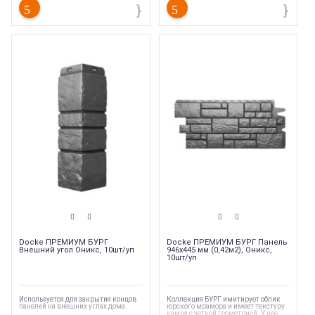
Docke ПРЕМИУМ БУРГ
Docke ПРЕМИУМ БУРГ Панель
Внешний угол Оникс, 10шт/уп
946х445 мм (0,42м2), Оникс,
10шт/уп
Используется для закрытия концов
Коллекция БУРГ имитирует облик
панелей на внешних углах дома.
юрского мрамора и имеет текстуру
камня с четкой геометрией. У нее