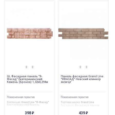
GL Фасадная панель "Я-
Панель фасадная Grand Line
Фасад" Екатерининский
"ЯФАСАД" Невский клинкер
Камень (Бронза) 1,32х0,294м
жемчуг
Пожизненная гарантия
Пожизненная гарантия
Коллекция
:
Grand Line "Я-Фасад"
Торговая марка
:
Grand Line
Екатерининский Камень
Тип товара
:
Фасадные панели
Торговая марка
:
Grand Line
Тип продукции
:
Фасадная панель
Тип товара
:
Фасадные панели
Страна производства
:
Россия
398
439
₽
₽
Тип продукции
:
Фасадная панель
Вес
:
0.96 кг