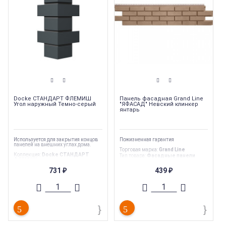
Docke СТАНДАРТ ФЛЕМИШ
Панель фасадная Grand Line
Угол наружный Темно-серый
"ЯФАСАД" Невский клинкер
янтарь
Используется для закрытия концов
Пожизненная гарантия
панелей на внешних углах дома.
Торговая марка
:
Grand Line
Коллекция
:
Docke СТАНДАРТ
Тип товара
:
Фасадные панели
ФЛЕМИШ
Тип продукции
:
Фасадная панель
Торговая марка
:
Docke
Страна производства
:
Россия
731
439
₽
₽
Страна производства
:
Россия
Вес
:
0.96 кг
Вес
:
0.5 кг
Тип
:
Комплектующие для
фасадных панелей