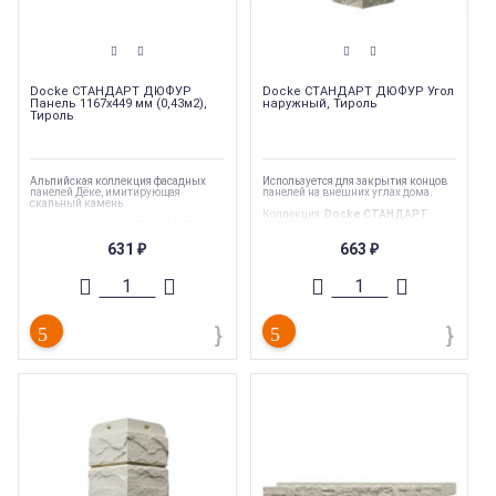
Docke СТАНДАРТ ДЮФУР
Docke СТАНДАРТ ДЮФУР Угол
Панель 1167х449 мм (0,43м2),
наружный, Тироль
Тироль
Альпийская коллекция фасадных
Используется для закрытия концов
панелей Дёке, имитирующая
панелей на внешних углах дома.
скальный камень
Коллекция
:
Docke СТАНДАРТ
Коллекция
:
Docke СТАНДАРТ
ДЮФУР
ДЮФУР
Торговая марка
:
Docke
631
663
Торговая марка
:
Docke
₽
₽
Страна производства
:
Россия
Тип товара
:
Фасадные панели
Вес
:
0.59 кг
Ширина
:
449 мм
Гарантия
:
50 лет
Длина
:
1167 мм