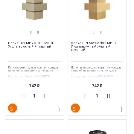
Docke ПРЕМИУМ ФЛЕМИШ
Docke ПРЕМИУМ ФЛЕМИШ
Угол наружный Янтарный
Угол наружный Желтый
жженый
Используется для закрытия концов
Используется для закрытия концов
панелей на внешних углах дома.
панелей на внешних углах дома.
Коллекция
:
Docke ПРЕМИУМ
Коллекция
:
Docke ПРЕМИУМ
ФЛЕМИШ
ФЛЕМИШ
Торговая марка
:
Docke
Торговая марка
:
Docke
742
742
₽
₽
Страна производства
:
Россия
Страна производства
:
Россия
Тип
:
Комплектующие для
Тип
:
Комплектующие для
фасадных панелей
фасадных панелей
Гарантия
:
50 лет
Гарантия
:
50 лет