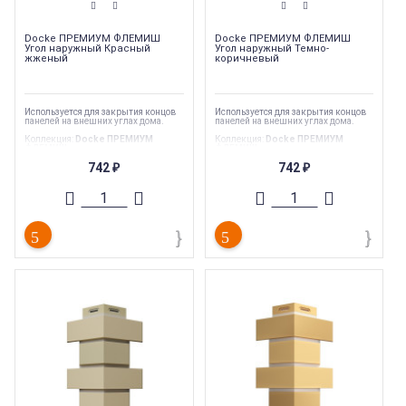
Docke ПРЕМИУМ ФЛЕМИШ
Docke ПРЕМИУМ ФЛЕМИШ
Угол наружный Красный
Угол наружный Темно-
жженый
коричневый
Используется для закрытия концов
Используется для закрытия концов
панелей на внешних углах дома.
панелей на внешних углах дома.
Коллекция
:
Docke ПРЕМИУМ
Коллекция
:
Docke ПРЕМИУМ
ФЛЕМИШ
ФЛЕМИШ
Торговая марка
:
Docke
Торговая марка
:
Docke
742
742
₽
₽
Страна производства
:
Россия
Страна производства
:
Россия
Тип
:
Комплектующие для
Тип
:
Комплектующие для
фасадных панелей
фасадных панелей
Гарантия
:
50 лет
Гарантия
:
50 лет