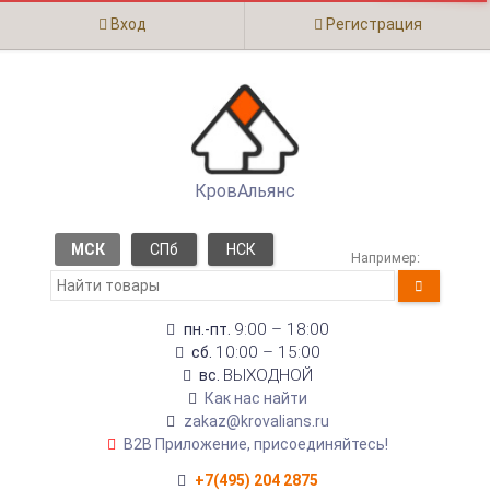
Вход
Регистрация
КровАльянс
МСК
СПб
НСК
Например:
9:00 – 18:00
пн.-пт.
10:00 – 15:00
сб.
ВЫХОДНОЙ
вс.
Как нас найти
zakaz@krovalians.ru
B2B Приложение, присоединяйтесь!
+7(495) 204 2875