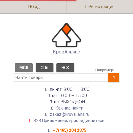
Вход
Регистрация
КровАльянс
МСК
СПб
НСК
Например:
9:00 – 18:00
пн.-пт.
10:00 – 15:00
сб.
ВЫХОДНОЙ
вс.
Как нас найти
zakaz@krovalians.ru
B2B Приложение, присоединяйтесь!
+7(495) 204 2875