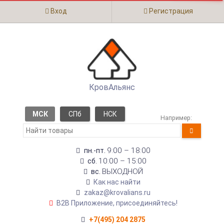
Вход
Регистрация
КровАльянс
МСК
СПб
НСК
Например:
9:00 – 18:00
пн.-пт.
10:00 – 15:00
сб.
ВЫХОДНОЙ
вс.
Как нас найти
zakaz@krovalians.ru
B2B Приложение, присоединяйтесь!
+7(495) 204 2875