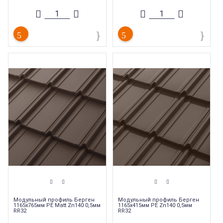
Тип товара
:
Металлочерепица
Тип товара
:
Металлочерепица
Коллекция
Коллекция
металлочерепицы
:
Aquasystem
металлочерепицы
:
Aquasystem
Берген
Берген
Модульный профиль Берген
Модульный профиль Берген
1165х765мм PE Matt Zn140 0,5мм
1165х415мм PE Zn140 0,5мм
RR32
RR32