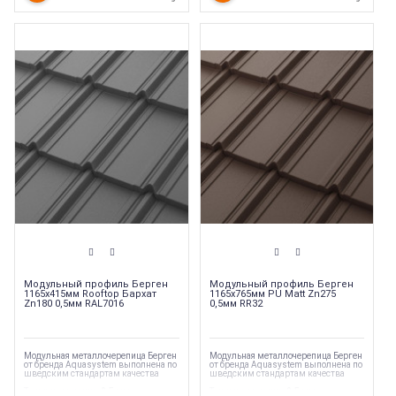
Модульный профиль Берген
Модульный профиль Берген
1165х415мм Rooftop Бархат
1165х765мм PU Matt Zn275
Zn180 0,5мм RAL7016
0,5мм RR32
Модульная металлочерепица Берген
Модульная металлочерепица Берген
от бренда Aquasystem выполнена по
от бренда Aquasystem выполнена по
шведским стандартам качества
шведским стандартам качества
Толщина металла
:
0,5 мм
Толщина металла
:
0,5 мм