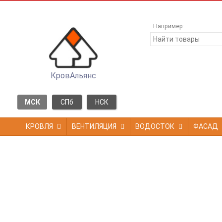
Например:
КровАльянс
МСК
СПб
НСК
КРОВЛЯ
ВЕНТИЛЯЦИЯ
ВОДОСТОК
ФАСАД