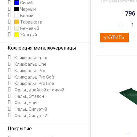
Толщина металла
:
Синий
Коллекция
:
Кликф
Черный
Торговая марка
:
Gr
796
Тип товара
:
Фальц
Белый
Тип
:
Фальцевая к
Терракота
Бежевый
Желтый
КУПИТЬ
Коллекция металлочерепицы
Кликфальц mini
Кликфальц Line
Кликфальц Pro
Кликфальц Pro Gofr
Кликфальц Pro Line
Фальц двойной стоячий
Фальц Эталон
Фальц Бриз
Фальц Силуэт-8
Фальц Силуэт-2
Покрытие