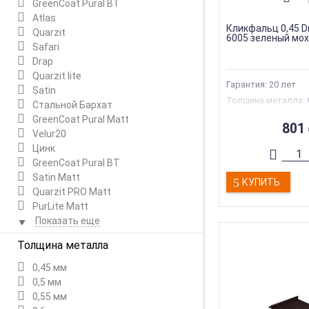
GreenCoat Pural BT
Atlas
Кликфальц 0,45 D
Quarzit
6005 зеленый мох
Safari
Drap
Quarzit lite
Гарантия: 20 лет
Satin
Толщина металла
:
Стальной Бархат
Коллекция
:
Кликф
GreenСoat Pural Matt
Торговая марка
:
Gr
801
Тип товара
:
Фальц
Velur20
Тип
:
Фальцевая к
Цинк
GreenСoat Pural BT
Satin Мatt
КУПИТЬ
Quarzit PRO Matt
PurLite Мatt
Показать еще
Толщина металла
0,45 мм
0,5 мм
0,55 мм