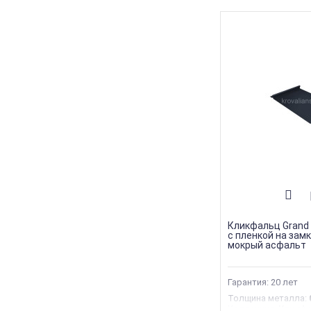
Кликфальц Grand L
с пленкой на замк
мокрый асфальт
Гарантия: 20 лет
Толщина металла
:
Коллекция
:
Кликф