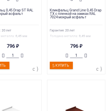
ьц 0,45 Drap ST RAL
Кликфальц Grand Line 0,45 Drap
крый асфальт
TX с пленкой на замках RAL
7024 мокрый асфальт
: 20 лет
Гарантия: 20 лет
 металла
:
0,45 мм
Толщина металла
:
0,45 мм
ия
:
Кликфальц
Коллекция
:
Кликфальц
я марка
:
Grand Line
Торговая марка
:
Grand Line
796
796
₽
₽
ара
:
Фальцевая кровля
Тип товара
:
Фальцевая кровля
ьцевая кровля
Тип
:
Фальцевая кровля
ИТЬ
КУПИТЬ