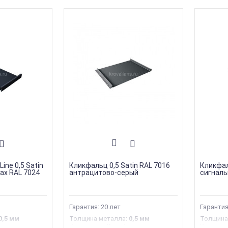
ine 0,5 Satin
Кликфальц 0,5 Satin RAL 7016
Кликфал
ах RAL 7024
антрацитово-серый
сигналь
Гарантия: 20 лет
Гарантия
0,5 мм
Толщина металла
:
0,5 мм
Толщина
альц
Коллекция
:
Кликфальц
Коллекц