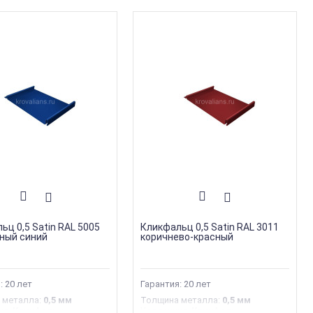
ьц 0,5 Satin RAL 5005
Кликфальц 0,5 Satin RAL 3011
ный синий
коричнево-красный
: 20 лет
Гарантия: 20 лет
 металла
:
0,5 мм
Толщина металла
:
0,5 мм
ия
:
Кликфальц
Коллекция
:
Кликфальц