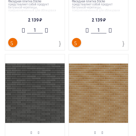
Фасадная плитка Döcke
Фасадная плитка Döcke
представляет собой продукт
представляет собой продукт
битумной черепицы,
битумной черепицы,
предназначенный для облицовки
предназначенный для облицовки
фасадов зданий и сооружений.
фасадов зданий и сооружений.
2 139
2 139
Коллекция
:
Docke ПРЕМИУМ БРИК
Коллекция
:
Docke ПРЕМИУМ
₽
₽
КЛИНКЕР
Торговая марка
:
Docke
Торговая марка
:
Docke
Толщина
:
3 мм
Толщина
:
3 мм
Ширина
:
250 мм
Ширина
:
250 мм
Длина
:
1000 мм
Длина
:
400 мм