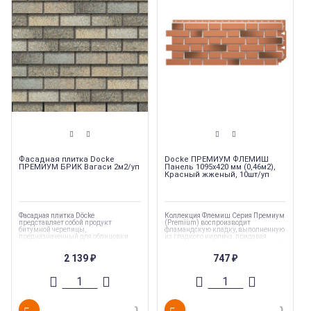
Фасадная плитка Docke
Docke ПРЕМИУМ ФЛЕМИШ
ПРЕМИУМ БРИК Вагаси 2м2/уп
Панель 1095х420 мм (0,46м2),
Красный жженый, 10шт/уп
Фасадная плитка Döcke
Коллекция Флемиш Серия Премиум
представляет собой продукт
(Premium) воспроизводит
битумной черепицы,
фламандскую кладку, выполненную
предназначенный для облицовки
из гладкого кирпича, придавая
фасадов зданий и сооружений.
интерьеру строгий и оригинальный
вид. Белоснежные швы добавляют
2 139
747
Коллекция
:
Docke ПРЕМИУМ БРИК
яркости и контраста, а особый
₽
₽
жженый эффект делает цвет панелей
Торговая марка
:
Docke
максимально близким к
Тип товара
:
Фасадные панели
натуральному гладкому кирпичу.м
Толщина
:
3 мм
Ширина
:
250 мм
Коллекция
:
Docke ПРЕМИУМ
ФЛЕМИШ
Торговая марка
:
Docke