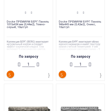
Docke ПРЕМИУМ БЕРГ Панель
Docke ПРЕМИУМ БУРГ Панель
1015х434 мм (0,44м2), Темно-
946х445 мм (0,42м2), Оникс,
серый, 10шт/уп
10шт/уп
Коллекция БЕРГ (BERG) имитирует
Коллекция БУРГ имитирует облик
натуральный кирпич и создает
юрского мрамора и имеет текстуру
эффект кирпичной кладки. Она
камня с четкой геометрией. У нее
включает 5 классических цветов
самая широкая цветовая гамма – 9
натурального кирпича
цветов.
По запросу
По запросу
Коллекция
:
Docke ПРЕМИУМ БЕРГ
Коллекция
:
Docke ПРЕМИУМ БУРГ
Торговая марка
:
Docke
Торговая марка
:
Docke
Ширина
:
254 мм
Ширина
:
300 мм
Длина
:
1130 мм
Длина
:
1072 мм
Страна производства
:
Россия
Страна производства
:
Россия