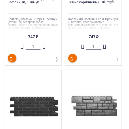
Кофейный, 10шт/уп
Темно-коричневый, 10шт/уп
Коллекция Флемиш Серия Премиум
Коллекция Флемиш Серия Премиум
(Premium) воспроизводит
(Premium) воспроизводит
фламандскую кладку, выполненную
фламандскую кладку, выполненную
из гладкого кирпича, придавая
из гладкого кирпича, придавая
интерьеру строгий и оригинальный
интерьеру строгий и оригинальный
вид. Белоснежные швы добавляют
вид. Белоснежные швы добавляют
747
747
яркости и контраста, а особый
яркости и контраста, а особый
₽
₽
жженый эффект делает цвет панелей
жженый эффект делает цвет панелей
максимально близким к
максимально близким к
натуральному гладкому кирпичу.м
натуральному гладкому кирпичу.м
Коллекция
:
Docke ПРЕМИУМ
Коллекция
:
Docke ПРЕМИУМ
ФЛЕМИШ
ФЛЕМИШ
Торговая марка
:
Docke
Торговая марка
:
Docke
Ширина
:
420 мм
Ширина
:
420 мм
Длина
:
1095 мм
Длина
:
1095 мм
Страна производства
:
Россия
Страна производства
:
Россия