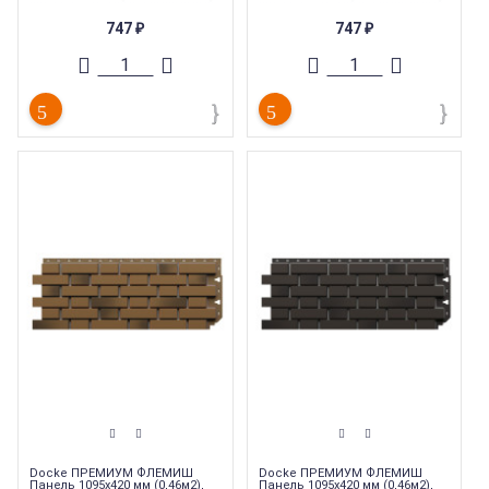
интерьеру строгий и оригинальный
интерьеру строгий и оригинальный
вид. Белоснежные швы добавляют
вид. Белоснежные швы добавляют
747
747
яркости и контраста, а особый
яркости и контраста, а особый
₽
₽
жженый эффект делает цвет панелей
жженый эффект делает цвет панелей
максимально близким к
максимально близким к
натуральному гладкому кирпичу.м
натуральному гладкому кирпичу.м
Коллекция
:
Docke ПРЕМИУМ
Коллекция
:
Docke ПРЕМИУМ
ФЛЕМИШ
ФЛЕМИШ
Торговая марка
:
Docke
Торговая марка
:
Docke
Ширина
:
420 мм
Ширина
:
420 мм
Длина
:
1095 мм
Длина
:
1095 мм
Страна производства
:
Россия
Страна производства
:
Россия
Docke ПРЕМИУМ ФЛЕМИШ
Docke ПРЕМИУМ ФЛЕМИШ
Панель 1095х420 мм (0,46м2),
Панель 1095х420 мм (0,46м2),