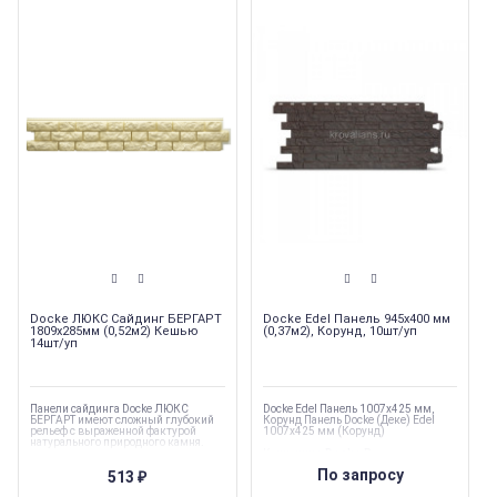
Docke ЛЮКС Сайдинг БЕРГАРТ
Docke Edel Панель 945x400 мм
1809х285мм (0,52м2) Кешью
(0,37м2), Корунд, 10шт/уп
14шт/уп
Панели сайдинга Docke ЛЮКС
Docke Edel Панель 1007x425 мм,
БЕРГАРТ имеют сложный глубокий
Корунд Панель Docke (Деке) Edel
рельеф с выраженной фактурой
1007x425 мм (Корунд)
натурального природного камня.
Коллекция
:
Docke R
Коллекция
:
Docke ЛЮКС БЕРГАРТ
Торговая марка
:
Docke
По запросу
513
Торговая марка
:
Docke
₽
Тип товара
:
Фасадные панели
Тип товара
:
Фасадные панели
Ширина
:
453 мм