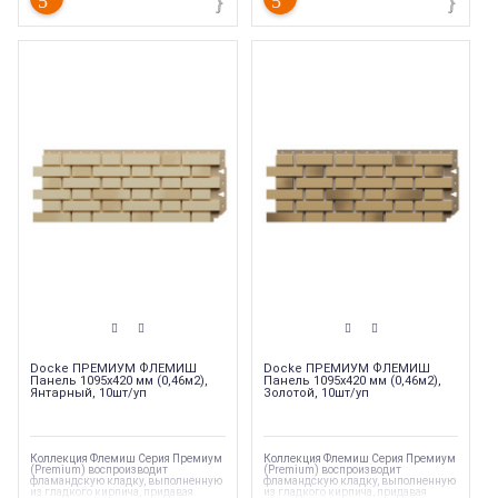
Ширина
:
420 мм
Длина
:
1095 мм
Страна производства
:
Россия
Docke ПРЕМИУМ ФЛЕМИШ
Docke ПРЕМИУМ ФЛЕМИШ
Панель 1095х420 мм (0,46м2),
Панель 1095х420 мм (0,46м2),
Янтарный, 10шт/уп
Золотой, 10шт/уп
Коллекция Флемиш Серия Премиум
Коллекция Флемиш Серия Премиум
(Premium) воспроизводит
(Premium) воспроизводит
фламандскую кладку, выполненную
фламандскую кладку, выполненную
из гладкого кирпича, придавая
из гладкого кирпича, придавая