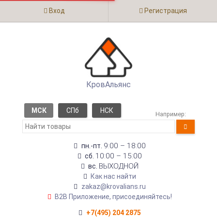
Вход
Регистрация
КровАльянс
МСК
СПб
НСК
Например:
9:00 – 18:00
пн.-пт.
10:00 – 15:00
сб.
ВЫХОДНОЙ
вс.
Как нас найти
zakaz@krovalians.ru
B2B Приложение, присоединяйтесь!
+7(495) 204 2875