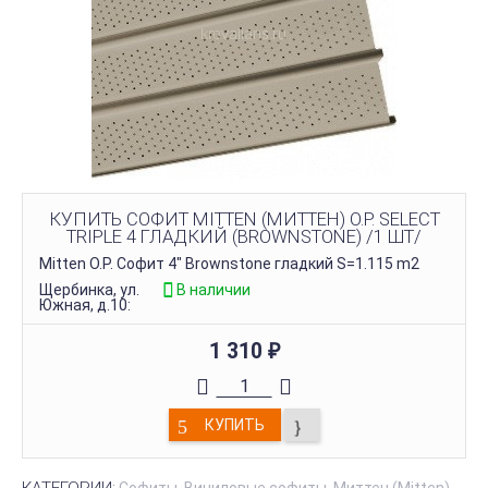
КУПИТЬ СОФИТ MITTEN (МИТТЕН) O.P. SELECT
TRIPLE 4 ГЛАДКИЙ (BROWNSTONE) /1 ШТ/
Mitten O.P. Софит 4" Brownstone гладкий S=1.115 m2
Щербинка, ул.
В наличии
Южная, д.10:
1 310
₽
КУПИТЬ
КАТЕГОРИИ:
Софиты
Виниловые софиты
Миттен (Mitten)