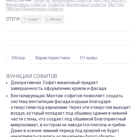
Виниловые софиты
Софиты
Виниловые софиты
Миттен
(Mitten) Виниловые софиты
ТЕГИ:
Софит
Mitten
Обзор
Характеристики
Отзывы
ФУНКЦИИ СОФИТОВ
Декоративная. Софит виниловый придает
завершенность оформлению кровли и фасада.
Вентилирующая. Монтаж софитов позволяет создать
систему вентиляции фасада и крыши благодаря
отверстиям под карнизами. Через эти отверстия выходит
воздух, который попадает под обшивку здания в нижней
части стены, что создает под обшивкой благоприятный
микроклимат, в котором не заводятся плесень и грибки.
Даже в осенне-зимний период под кровлей не будет
накапливаться влага, если карнизы будут обшиты