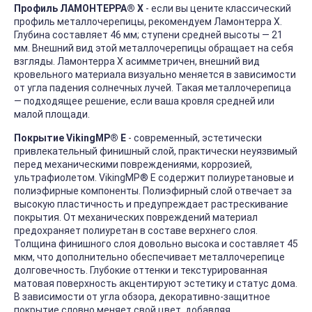
Профиль ЛАМОНТЕРРА® X
- если вы цените классический
профиль металлочерепицы, рекомендуем Ламонтерра X.
Глубина составляет 46 мм; ступени средней высоты — 21
мм. Внешний вид этой металлочерепицы обращает на себя
взгляды. Ламонтерра X асимметричен, внешний вид
кровельного материала визуально меняется в зависимости
от угла падения солнечных лучей. Такая металлочерепица
— подходящее решение, если ваша кровля средней или
малой площади.
Покрытие VikingMP® E
- современный, эстетически
привлекательный финишный слой, практически неуязвимый
перед механическими повреждениями, коррозией,
ультрафиолетом. VikingMP
®
E содержит полиуретановые и
полиэфирные компоненты. Полиэфирный слой отвечает за
высокую пластичность и предупреждает растрескивание
покрытия. От механических повреждений материал
предохраняет полиуретан в составе верхнего слоя.
Толщина финишного слоя довольно высока и составляет 45
мкм, что дополнительно обеспечивает металлочерепице
долговечность. Глубокие оттенки и текстурированная
матовая поверхность акцентируют эстетику и статус дома.
В зависимости от угла обзора, декоративно-защитное
покрытие словно меняет свой цвет, добавляя