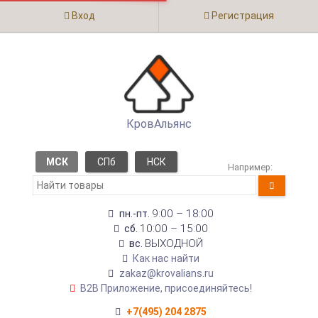
Вход
Регистрация
КровАльянс
МСК
СПб
НСК
Например:
9:00 – 18:00
пн.-пт.
10:00 – 15:00
сб.
ВЫХОДНОЙ
вс.
Как нас найти
zakaz@krovalians.ru
B2B Приложение, присоединяйтесь!
+7(495) 204 2875