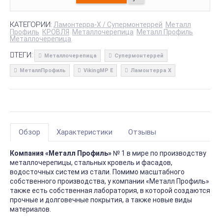
КАТЕГОРИИ:
Ламонтерра-X / Супермонтеррей
Металл
Профиль
КРОВЛЯ
Металлочерепица
Металл Профиль
Металлочерепица
ТЕГИ:
Металлочерепица
Супермонтеррей
МеталлПрофиль
VikingMP E
Ламонтерра X
Обзор
Характеристики
Отзывы
Компания «Металл Профиль»
№ 1 в мире по производству
металлочерепицы, стальных кровель и фасадов,
водосточных систем из стали. Помимо масштабного
собственного производства, у компании «Металл Профиль»
также есть собственная лаборатория, в которой создаются
прочные и долговечные покрытия, а также новые виды
материалов.