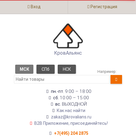
Вход
Регистрация
КровАльянс
МСК
СПб
НСК
Например:
9:00 – 18:00
пн.-пт.
10:00 – 15:00
сб.
ВЫХОДНОЙ
вс.
Как нас найти
zakaz@krovalians.ru
B2B Приложение, присоединяйтесь!
+7(495) 204 2875