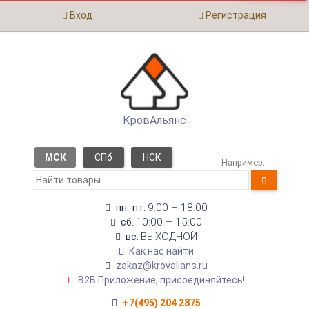
Вход
Регистрация
КровАльянс
МСК
СПб
НСК
Например:
9:00 – 18:00
пн.-пт.
10:00 – 15:00
сб.
ВЫХОДНОЙ
вс.
Как нас найти
zakaz@krovalians.ru
B2B Приложение, присоединяйтесь!
+7(495) 204 2875