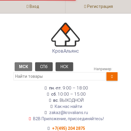
Вход
Регистрация
КровАльянс
МСК
СПб
НСК
Например:
9:00 – 18:00
пн.-пт.
10:00 – 15:00
сб.
ВЫХОДНОЙ
вс.
Как нас найти
zakaz@krovalians.ru
B2B Приложение, присоединяйтесь!
+7(495) 204 2875