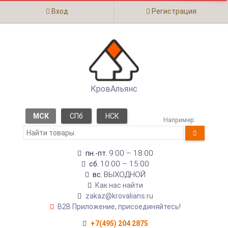
Вход
Регистрация
КровАльянс
МСК
СПб
НСК
Например:
9:00 – 18:00
пн.-пт.
10:00 – 15:00
сб.
ВЫХОДНОЙ
вс.
Как нас найти
zakaz@krovalians.ru
B2B Приложение, присоединяйтесь!
+7(495) 204 2875