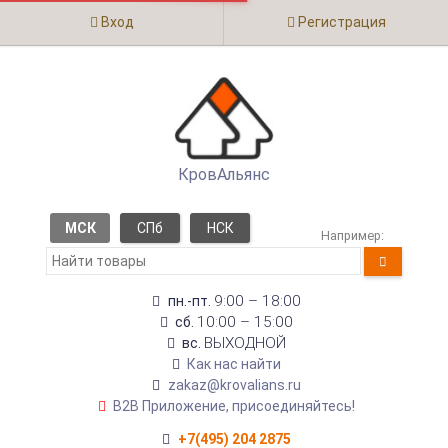
Вход
Регистрация
КровАльянс
МСК
СПб
НСК
Например:
9:00 – 18:00
пн.-пт.
10:00 – 15:00
сб.
ВЫХОДНОЙ
вс.
Как нас найти
zakaz@krovalians.ru
B2B Приложение, присоединяйтесь!
+7(495) 204 2875