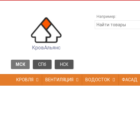
Например:
КровАльянс
МСК
СПб
НСК
КРОВЛЯ
ВЕНТИЛЯЦИЯ
ВОДОСТОК
ФАСАД