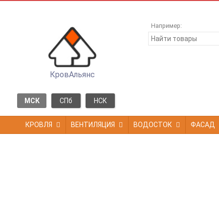
Например:
КровАльянс
МСК
СПб
НСК
КРОВЛЯ
ВЕНТИЛЯЦИЯ
ВОДОСТОК
ФАСАД