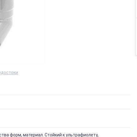
одостоки
тва форм, материал. Стойкий к ультрафиолету,