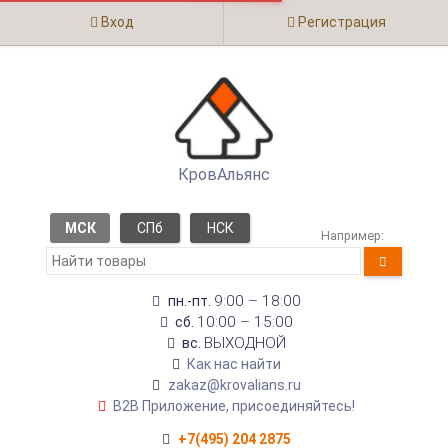
Вход
Регистрация
КровАльянс
МСК
СПб
НСК
Например:
9:00 – 18:00
пн.-пт.
10:00 – 15:00
сб.
ВЫХОДНОЙ
вс.
Как нас найти
zakaz@krovalians.ru
B2B Приложение, присоединяйтесь!
+7(495) 204 2875