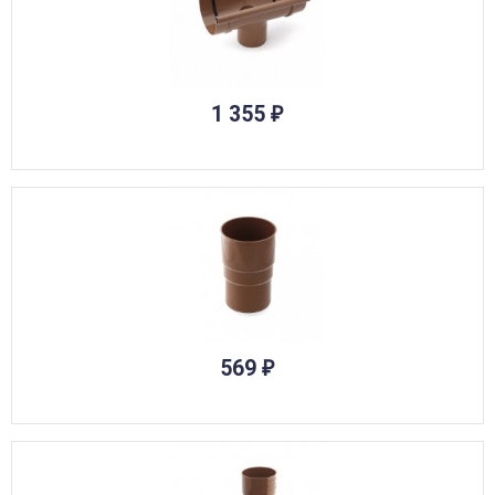
1 355
₽
569
₽