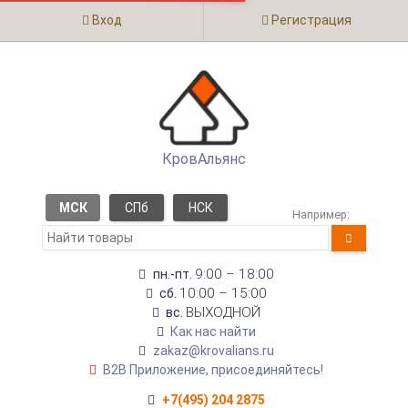
Вход
Регистрация
КровАльянс
МСК
СПб
НСК
Например:
9:00 – 18:00
пн.-пт.
10:00 – 15:00
сб.
ВЫХОДНОЙ
вс.
Как нас найти
zakaz@krovalians.ru
B2B Приложение, присоединяйтесь!
+7(495) 204 2875