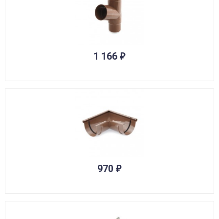
1 166
₽
970
₽