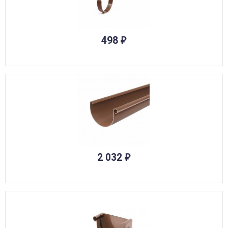
498
₽
2 032
₽