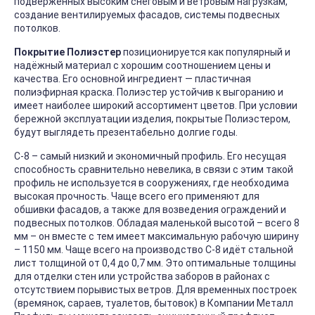
подверженных высоким снеговым и ветровым нагрузкам,
создание вентилируемых фасадов, системы подвесных
потолков.
Покрытие Полиэстер
позиционируется как популярный и
надёжный материал с хорошим соотношением цены и
качества. Его основной ингредиент — пластичная
полиэфирная краска. Полиэстер устойчив к выгоранию и
имеет наиболее широкий ассортимент цветов. При условии
бережной эксплуатации изделия, покрытые Полиэстером,
будут выглядеть презентабельно долгие годы.
С-8 – самый низкий и экономичный профиль. Его несущая
способность сравнительно невелика, в связи с этим такой
профиль не используется в сооружениях, где необходима
высокая прочность. Чаще всего его применяют для
обшивки фасадов, а также для возведения ограждений и
подвесных потолков. Обладая маленькой высотой – всего 8
мм – он вместе с тем имеет максимальную рабочую ширину
– 1150 мм. Чаще всего на производство С-8 идёт стальной
лист толщиной от 0,4 до 0,7 мм. Это оптимальные толщины
для отделки стен или устройства заборов в районах с
отсутствием порывистых ветров. Для временных построек
(времянок, сараев, туалетов, бытовок) в Компании Металл