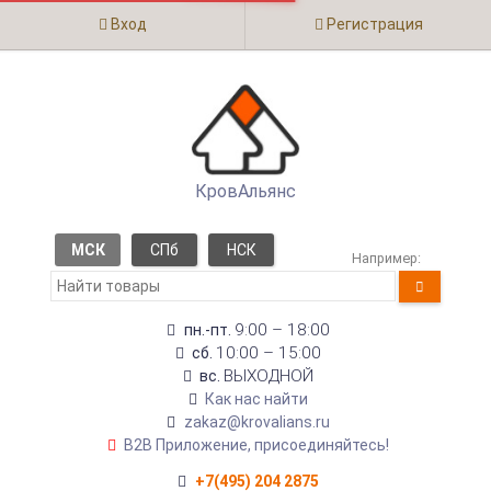
Вход
Регистрация
КровАльянс
МСК
СПб
НСК
Например:
9:00 – 18:00
пн.-пт.
10:00 – 15:00
сб.
ВЫХОДНОЙ
вс.
Как нас найти
zakaz@krovalians.ru
B2B Приложение, присоединяйтесь!
+7(495) 204 2875