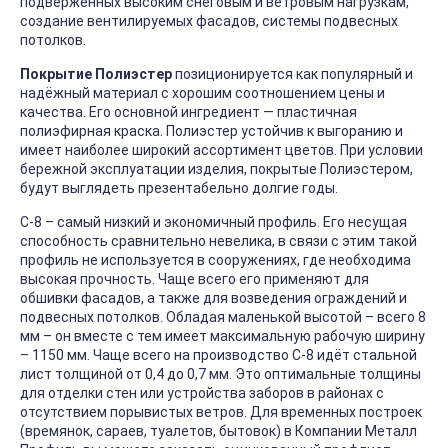
подверженных высоким снеговым и ветровым нагрузкам,
создание вентилируемых фасадов, системы подвесных
потолков.
Покрытие Полиэстер
позиционируется как популярный и
надёжный материал с хорошим соотношением цены и
качества. Его основной ингредиент — пластичная
полиэфирная краска. Полиэстер устойчив к выгоранию и
имеет наиболее широкий ассортимент цветов. При условии
бережной эксплуатации изделия, покрытые Полиэстером,
будут выглядеть презентабельно долгие годы.
С-8 – самый низкий и экономичный профиль. Его несущая
способность сравнительно невелика, в связи с этим такой
профиль не используется в сооружениях, где необходима
высокая прочность. Чаще всего его применяют для
обшивки фасадов, а также для возведения ограждений и
подвесных потолков. Обладая маленькой высотой – всего 8
мм – он вместе с тем имеет максимальную рабочую ширину
– 1150 мм. Чаще всего на производство С-8 идёт стальной
лист толщиной от 0,4 до 0,7 мм. Это оптимальные толщины
для отделки стен или устройства заборов в районах с
отсутствием порывистых ветров. Для временных построек
(времянок, сараев, туалетов, бытовок) в Компании Металл