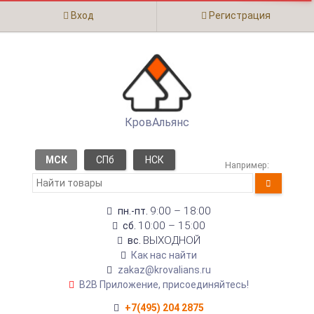
Вход
Регистрация
КровАльянс
МСК
СПб
НСК
Например:
9:00 – 18:00
пн.-пт.
10:00 – 15:00
сб.
ВЫХОДНОЙ
вс.
Как нас найти
zakaz@krovalians.ru
B2B Приложение, присоединяйтесь!
+7(495) 204 2875