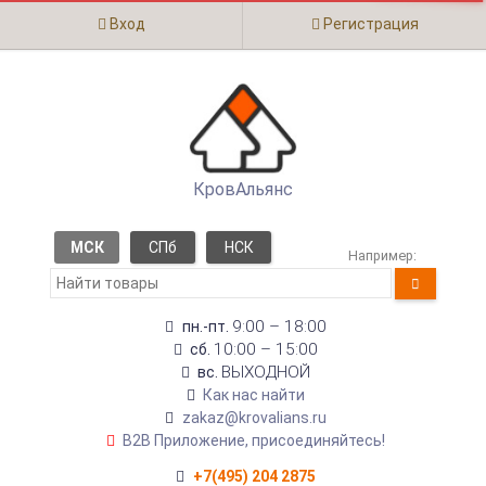
Вход
Регистрация
КровАльянс
МСК
СПб
НСК
Например:
9:00 – 18:00
пн.-пт.
10:00 – 15:00
сб.
ВЫХОДНОЙ
вс.
Как нас найти
zakaz@krovalians.ru
B2B Приложение, присоединяйтесь!
+7(495) 204 2875