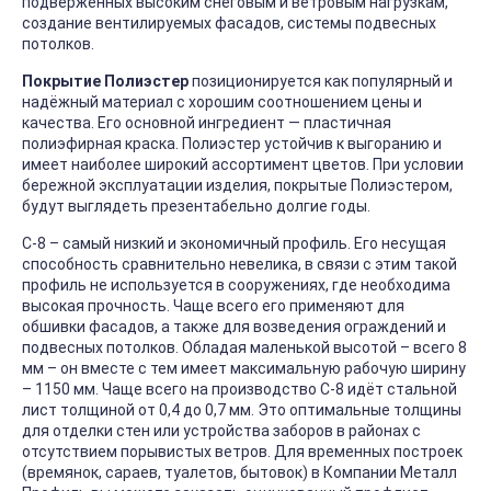
подверженных высоким снеговым и ветровым нагрузкам,
создание вентилируемых фасадов, системы подвесных
потолков.
Покрытие Полиэстер
позиционируется как популярный и
надёжный материал с хорошим соотношением цены и
качества. Его основной ингредиент — пластичная
полиэфирная краска. Полиэстер устойчив к выгоранию и
имеет наиболее широкий ассортимент цветов. При условии
бережной эксплуатации изделия, покрытые Полиэстером,
будут выглядеть презентабельно долгие годы.
С-8 – самый низкий и экономичный профиль. Его несущая
способность сравнительно невелика, в связи с этим такой
профиль не используется в сооружениях, где необходима
высокая прочность. Чаще всего его применяют для
обшивки фасадов, а также для возведения ограждений и
подвесных потолков. Обладая маленькой высотой – всего 8
мм – он вместе с тем имеет максимальную рабочую ширину
– 1150 мм. Чаще всего на производство С-8 идёт стальной
лист толщиной от 0,4 до 0,7 мм. Это оптимальные толщины
для отделки стен или устройства заборов в районах с
отсутствием порывистых ветров. Для временных построек
(времянок, сараев, туалетов, бытовок) в Компании Металл