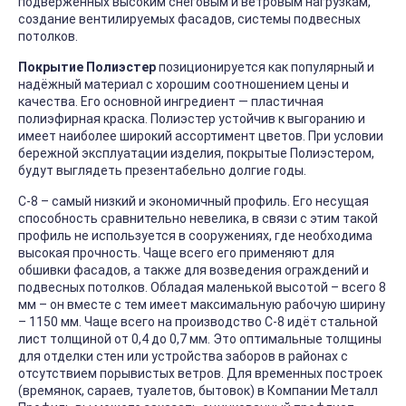
подверженных высоким снеговым и ветровым нагрузкам,
создание вентилируемых фасадов, системы подвесных
потолков.
Покрытие Полиэстер
позиционируется как популярный и
надёжный материал с хорошим соотношением цены и
качества. Его основной ингредиент — пластичная
полиэфирная краска. Полиэстер устойчив к выгоранию и
имеет наиболее широкий ассортимент цветов. При условии
бережной эксплуатации изделия, покрытые Полиэстером,
будут выглядеть презентабельно долгие годы.
С-8 – самый низкий и экономичный профиль. Его несущая
способность сравнительно невелика, в связи с этим такой
профиль не используется в сооружениях, где необходима
высокая прочность. Чаще всего его применяют для
обшивки фасадов, а также для возведения ограждений и
подвесных потолков. Обладая маленькой высотой – всего 8
мм – он вместе с тем имеет максимальную рабочую ширину
– 1150 мм. Чаще всего на производство С-8 идёт стальной
лист толщиной от 0,4 до 0,7 мм. Это оптимальные толщины
для отделки стен или устройства заборов в районах с
отсутствием порывистых ветров. Для временных построек
(времянок, сараев, туалетов, бытовок) в Компании Металл