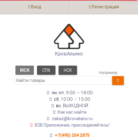
Вход
Регистрация
КровАльянс
МСК
СПб
НСК
Например:
9:00 – 18:00
пн.-пт.
10:00 – 15:00
сб.
ВЫХОДНОЙ
вс.
Как нас найти
zakaz@krovalians.ru
B2B Приложение, присоединяйтесь!
+7(495) 204 2875