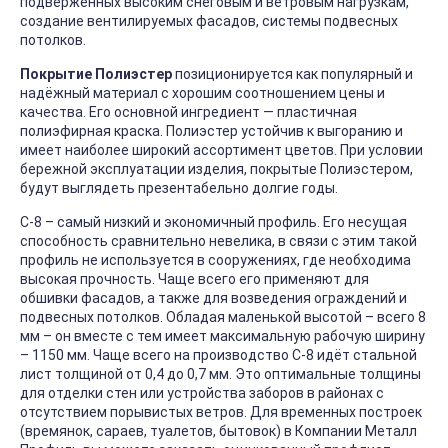
подверженных высоким снеговым и ветровым нагрузкам,
создание вентилируемых фасадов, системы подвесных
потолков.
Покрытие Полиэстер
позиционируется как популярный и
надёжный материал с хорошим соотношением цены и
качества. Его основной ингредиент — пластичная
полиэфирная краска. Полиэстер устойчив к выгоранию и
имеет наиболее широкий ассортимент цветов. При условии
бережной эксплуатации изделия, покрытые Полиэстером,
будут выглядеть презентабельно долгие годы.
С-8 – самый низкий и экономичный профиль. Его несущая
способность сравнительно невелика, в связи с этим такой
профиль не используется в сооружениях, где необходима
высокая прочность. Чаще всего его применяют для
обшивки фасадов, а также для возведения ограждений и
подвесных потолков. Обладая маленькой высотой – всего 8
мм – он вместе с тем имеет максимальную рабочую ширину
– 1150 мм. Чаще всего на производство С-8 идёт стальной
лист толщиной от 0,4 до 0,7 мм. Это оптимальные толщины
для отделки стен или устройства заборов в районах с
отсутствием порывистых ветров. Для временных построек
(времянок, сараев, туалетов, бытовок) в Компании Металл