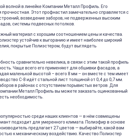
ой волной в линейке Компании Металл Профиль. Его
и прочностная. Этот профнастил замечательно справляется с
 строений, возведение заборов, не подверженных высоким
адов, системы подвесных потолков.
ёжный материал с хорошим соотношением цены и качества.
Полиэстер устойчив к выгоранию и имеет наиболее широкий
елия, покрытые Полиэстером, будут выглядеть
обность сравнительно невелика, в связи с этим такой профиль
ность. Чаще всего его применяют для обшивки фасадов, а
дая маленькой высотой – всего 8 мм – он вместе с тем имеет
одство С-8 идёт стальной лист толщиной от 0,4 до 0,7 мм.
аборов в районах с отсутствием порывистых ветров. Для
в Компании Металл Профиль вы можете заказать оцинкованный
 есть необходимость.
популярностью среди наших клиентов — в нём совмещены
риант подходит для умеренного климата. Полиэфир в основе
оизводитель предлагает 27 цветов — выбирайте, какой вам
костью к механическому воздействию. Качество Полиэстер