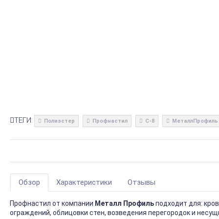
ТЕГИ:
Полиэстер
Профнастил
С-8
МеталлПрофиль
Обзор
Характеристики
Отзывы
Профнастил от компании
Металл Профиль
подходит для: кро
ограждений, облицовки стен, возведения перегородок и несущ