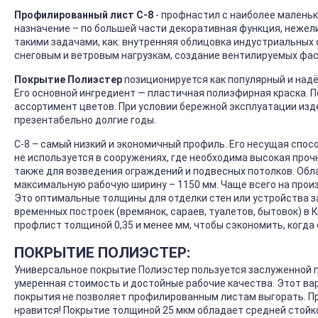
Профилированный лист С-8
- профнастил с наиболее маленьк
назначение – по большей части декоративная функция, нежел
такими задачами, как: внутренняя облицовка индустриальных
снеговым и ветровым нагрузкам, создание вентилируемых фас
Покрытие Полиэстер
позиционируется как популярный и над
Его основной ингредиент — пластичная полиэфирная краска. 
ассортимент цветов. При условии бережной эксплуатации изд
презентабельно долгие годы.
С-8 – самый низкий и экономичный профиль. Его несущая спос
не используется в сооружениях, где необходима высокая проч
также для возведения ограждений и подвесных потолков. Обла
максимальную рабочую ширину – 1150 мм. Чаще всего на произв
Это оптимальные толщины для отделки стен или устройства з
временных построек (времянок, сараев, туалетов, бытовок) 
профлист толщиной 0,35 и менее мм, чтобы сэкономить, когда
ПОКРЫТИЕ ПОЛИЭСТЕР:
Универсальное покрытие Полиэстер пользуется заслуженной 
умеренная стоимость и достойные рабочие качества. Этот ва
покрытия не позволяет профилированным листам выгорать. Пр
нравится! Покрытие толщиной 25 мкм обладает средней стой