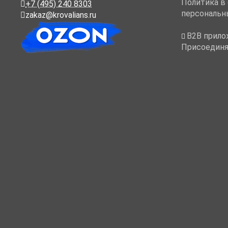
Политика в
+7 (495) 240 8303
персональн
zakaz@krovalians.ru
B2B прило
Присоединя