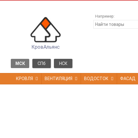
Например:
КровАльянс
МСК
СПб
НСК
КРОВЛЯ
ВЕНТИЛЯЦИЯ
ВОДОСТОК
ФАСАД