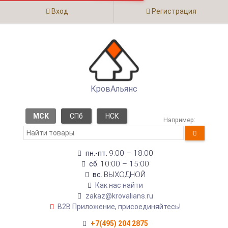
Вход
Регистрация
КровАльянс
МСК
СПб
НСК
Например:
9:00 – 18:00
пн.-пт.
10:00 – 15:00
сб.
ВЫХОДНОЙ
вс.
Как нас найти
zakaz@krovalians.ru
B2B Приложение, присоединяйтесь!
+7(495) 204 2875