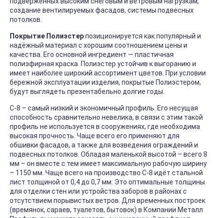
подверженных высоким снеговым и ветровым нагрузкам,
создание вентилируемых фасадов, системы подвесных
потолков.
Покрытие Полиэстер
позиционируется как популярный и
надёжный материал с хорошим соотношением цены и
качества. Его основной ингредиент — пластичная
полиэфирная краска. Полиэстер устойчив к выгоранию и
имеет наиболее широкий ассортимент цветов. При условии
бережной эксплуатации изделия, покрытые Полиэстером,
будут выглядеть презентабельно долгие годы.
С-8 – самый низкий и экономичный профиль. Его несущая
способность сравнительно невелика, в связи с этим такой
профиль не используется в сооружениях, где необходима
высокая прочность. Чаще всего его применяют для
обшивки фасадов, а также для возведения ограждений и
подвесных потолков. Обладая маленькой высотой – всего 8
мм – он вместе с тем имеет максимальную рабочую ширину
– 1150 мм. Чаще всего на производство С-8 идёт стальной
лист толщиной от 0,4 до 0,7 мм. Это оптимальные толщины
для отделки стен или устройства заборов в районах с
отсутствием порывистых ветров. Для временных построек
(времянок, сараев, туалетов, бытовок) в Компании Металл