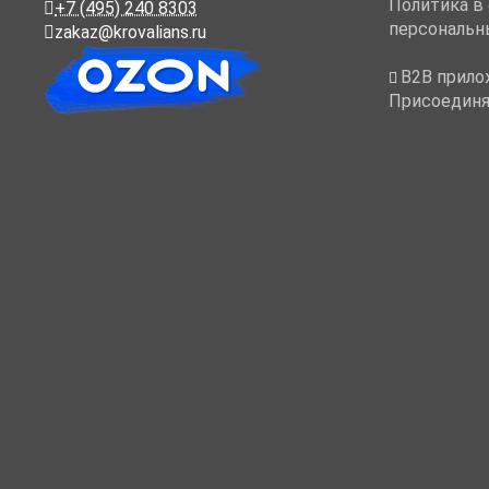
Политика в
+7 (495) 240 8303
персональн
zakaz@krovalians.ru
B2B прило
Присоединя