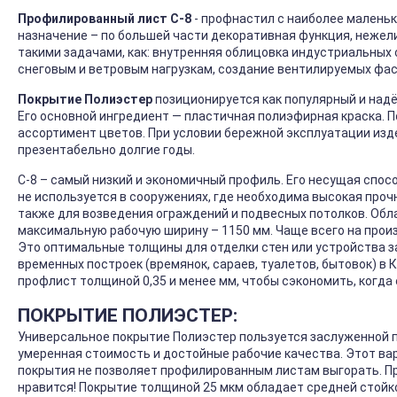
Профилированный лист С-8
- профнастил с наиболее маленьк
назначение – по большей части декоративная функция, нежел
такими задачами, как: внутренняя облицовка индустриальных
снеговым и ветровым нагрузкам, создание вентилируемых фас
Покрытие Полиэстер
позиционируется как популярный и над
Его основной ингредиент — пластичная полиэфирная краска. 
ассортимент цветов. При условии бережной эксплуатации изд
презентабельно долгие годы.
С-8 – самый низкий и экономичный профиль. Его несущая спос
не используется в сооружениях, где необходима высокая проч
также для возведения ограждений и подвесных потолков. Обла
максимальную рабочую ширину – 1150 мм. Чаще всего на произв
Это оптимальные толщины для отделки стен или устройства з
временных построек (времянок, сараев, туалетов, бытовок) 
профлист толщиной 0,35 и менее мм, чтобы сэкономить, когда
ПОКРЫТИЕ ПОЛИЭСТЕР:
Универсальное покрытие Полиэстер пользуется заслуженной 
умеренная стоимость и достойные рабочие качества. Этот ва
покрытия не позволяет профилированным листам выгорать. Пр
нравится! Покрытие толщиной 25 мкм обладает средней стой