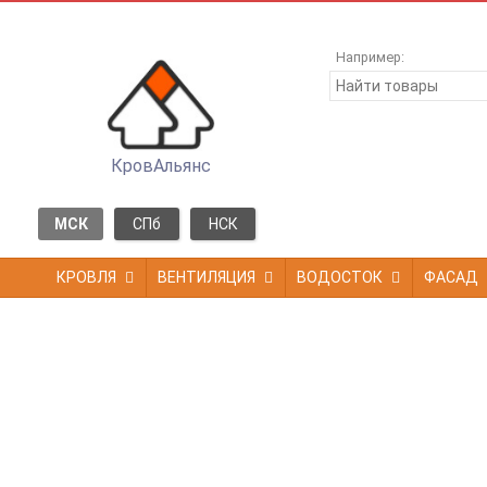
Например:
КровАльянс
МСК
СПб
НСК
КРОВЛЯ
ВЕНТИЛЯЦИЯ
ВОДОСТОК
ФАСАД