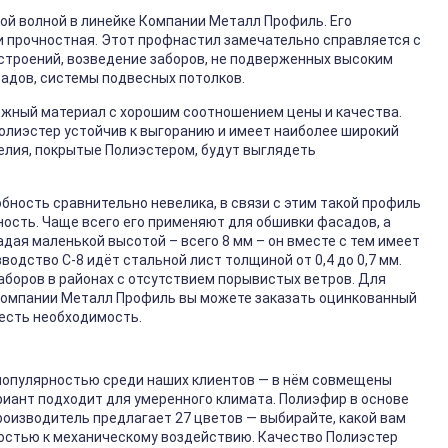
ой волной в линейке Компании Металл Профиль. Его
и прочностная. Этот профнастил замечательно справляется с
 строений, возведение заборов, не подверженных высоким
адов, системы подвесных потолков.
ёжный материал с хорошим соотношением цены и качества.
Полиэстер устойчив к выгоранию и имеет наиболее широкий
елия, покрытые Полиэстером, будут выглядеть
обность сравнительно невелика, в связи с этим такой профиль
ность. Чаще всего его применяют для обшивки фасадов, а
дая маленькой высотой – всего 8 мм – он вместе с тем имеет
одство С-8 идёт стальной лист толщиной от 0,4 до 0,7 мм.
аборов в районах с отсутствием порывистых ветров. Для
в Компании Металл Профиль вы можете заказать оцинкованный
 есть необходимость.
популярностью среди наших клиентов — в нём совмещены
риант подходит для умеренного климата. Полиэфир в основе
оизводитель предлагает 27 цветов — выбирайте, какой вам
костью к механическому воздействию. Качество Полиэстер