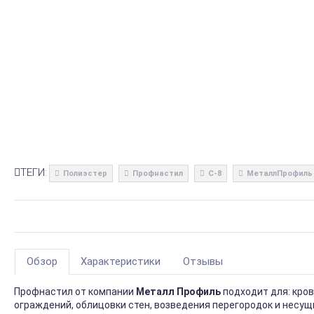
ТЕГИ:
Полиэстер
Профнастил
С-8
МеталлПрофиль
Обзор
Характеристики
Отзывы
Профнастил от компании
Металл Профиль
подходит для: кро
ограждений, облицовки стен, возведения перегородок и несущ