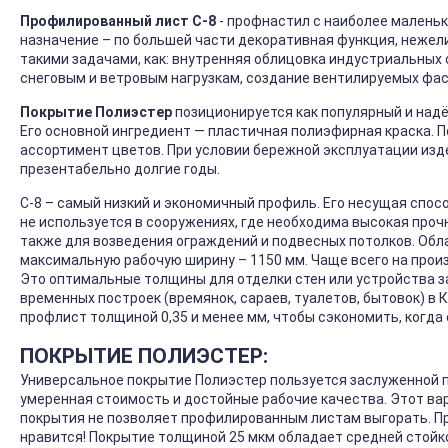
Профилированный лист С-8
- профнастил с наиболее маленьк
назначение – по большей части декоративная функция, нежел
такими задачами, как: внутренняя облицовка индустриальных
снеговым и ветровым нагрузкам, создание вентилируемых фас
Покрытие Полиэстер
позиционируется как популярный и над
Его основной ингредиент — пластичная полиэфирная краска. 
ассортимент цветов. При условии бережной эксплуатации изд
презентабельно долгие годы.
С-8 – самый низкий и экономичный профиль. Его несущая спос
не используется в сооружениях, где необходима высокая проч
также для возведения ограждений и подвесных потолков. Обла
максимальную рабочую ширину – 1150 мм. Чаще всего на произв
Это оптимальные толщины для отделки стен или устройства з
временных построек (времянок, сараев, туалетов, бытовок) 
профлист толщиной 0,35 и менее мм, чтобы сэкономить, когда
ПОКРЫТИЕ ПОЛИЭСТЕР:
Универсальное покрытие Полиэстер пользуется заслуженной 
умеренная стоимость и достойные рабочие качества. Этот ва
покрытия не позволяет профилированным листам выгорать. Пр
нравится! Покрытие толщиной 25 мкм обладает средней стой