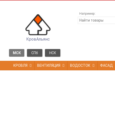
Например:
КровАльянс
МСК
СПб
НСК
КРОВЛЯ
ВЕНТИЛЯЦИЯ
ВОДОСТОК
ФАСАД