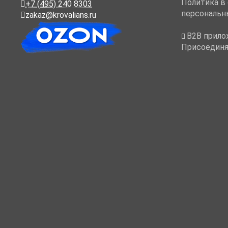
Политика в
+7 (495) 240 8303
персональн
zakaz@krovalians.ru
B2B прило
Присоединя