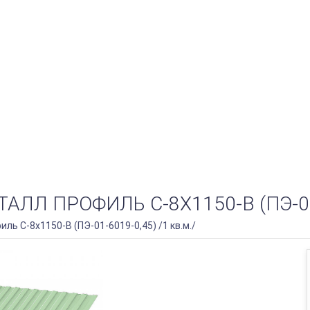
 ПРОФИЛЬ С-8Х1150-B (ПЭ-01-6
ь С-8х1150-B (ПЭ-01-6019-0,45) /1 кв.м./