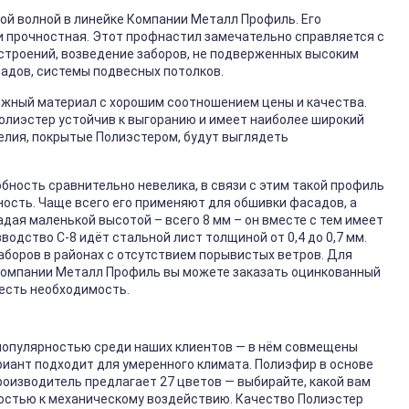
ой волной в линейке Компании Металл Профиль. Его
и прочностная. Этот профнастил замечательно справляется с
 строений, возведение заборов, не подверженных высоким
адов, системы подвесных потолков.
ёжный материал с хорошим соотношением цены и качества.
Полиэстер устойчив к выгоранию и имеет наиболее широкий
елия, покрытые Полиэстером, будут выглядеть
обность сравнительно невелика, в связи с этим такой профиль
ность. Чаще всего его применяют для обшивки фасадов, а
дая маленькой высотой – всего 8 мм – он вместе с тем имеет
одство С-8 идёт стальной лист толщиной от 0,4 до 0,7 мм.
аборов в районах с отсутствием порывистых ветров. Для
в Компании Металл Профиль вы можете заказать оцинкованный
 есть необходимость.
популярностью среди наших клиентов — в нём совмещены
риант подходит для умеренного климата. Полиэфир в основе
оизводитель предлагает 27 цветов — выбирайте, какой вам
костью к механическому воздействию. Качество Полиэстер