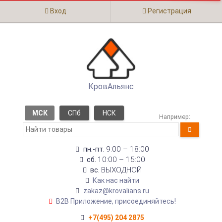
Вход
Регистрация
КровАльянс
МСК
СПб
НСК
Например:
9:00 – 18:00
пн.-пт.
10:00 – 15:00
сб.
ВЫХОДНОЙ
вс.
Как нас найти
zakaz@krovalians.ru
B2B Приложение, присоединяйтесь!
+7(495) 204 2875