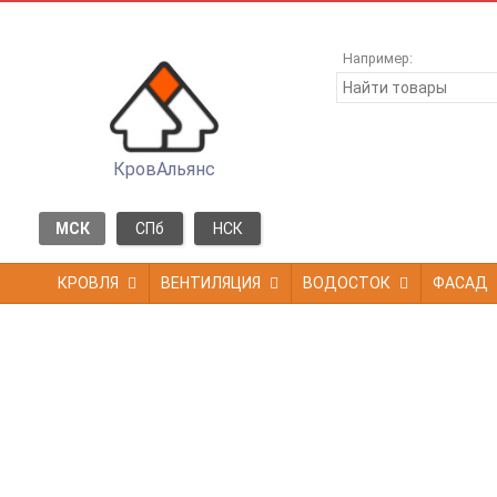
Например:
КровАльянс
МСК
СПб
НСК
КРОВЛЯ
ВЕНТИЛЯЦИЯ
ВОДОСТОК
ФАСАД