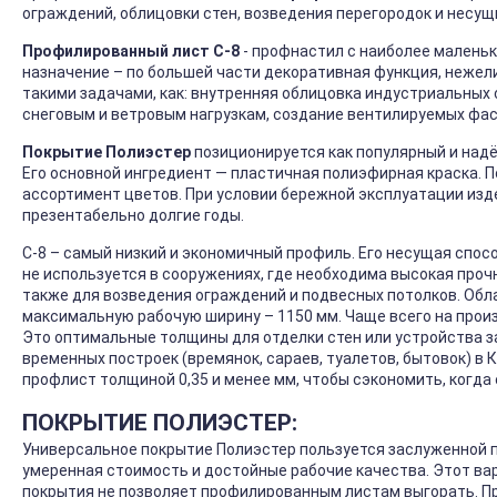
ограждений, облицовки стен, возведения перегородок и несущ
Профилированный лист С-8
- профнастил с наиболее маленьк
назначение – по большей части декоративная функция, нежел
такими задачами, как: внутренняя облицовка индустриальных
снеговым и ветровым нагрузкам, создание вентилируемых фас
Покрытие Полиэстер
позиционируется как популярный и над
Его основной ингредиент — пластичная полиэфирная краска. 
ассортимент цветов. При условии бережной эксплуатации изд
презентабельно долгие годы.
С-8 – самый низкий и экономичный профиль. Его несущая спос
не используется в сооружениях, где необходима высокая проч
также для возведения ограждений и подвесных потолков. Обла
максимальную рабочую ширину – 1150 мм. Чаще всего на произв
Это оптимальные толщины для отделки стен или устройства з
временных построек (времянок, сараев, туалетов, бытовок) 
профлист толщиной 0,35 и менее мм, чтобы сэкономить, когда
ПОКРЫТИЕ ПОЛИЭСТЕР:
Универсальное покрытие Полиэстер пользуется заслуженной 
умеренная стоимость и достойные рабочие качества. Этот ва
покрытия не позволяет профилированным листам выгорать. Пр