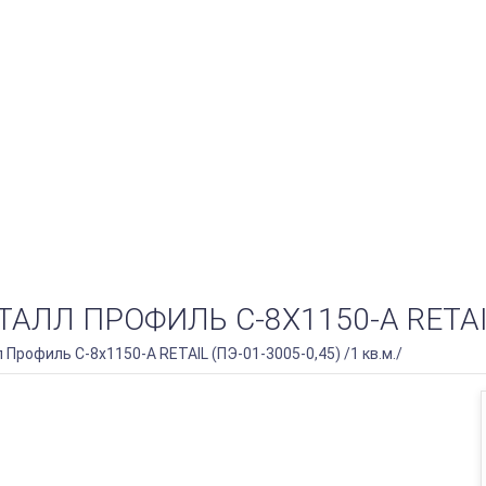
 ПРОФИЛЬ С-8Х1150-A RETAIL (П
рофиль С-8х1150-A RETAIL (ПЭ-01-3005-0,45) /1 кв.м./