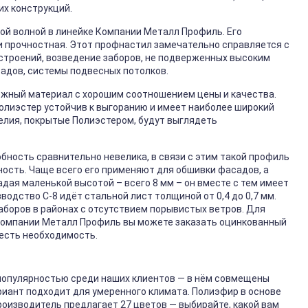
их конструкций.
ой волной в линейке Компании Металл Профиль. Его
и прочностная. Этот профнастил замечательно справляется с
 строений, возведение заборов, не подверженных высоким
адов, системы подвесных потолков.
ёжный материал с хорошим соотношением цены и качества.
Полиэстер устойчив к выгоранию и имеет наиболее широкий
елия, покрытые Полиэстером, будут выглядеть
обность сравнительно невелика, в связи с этим такой профиль
ность. Чаще всего его применяют для обшивки фасадов, а
дая маленькой высотой – всего 8 мм – он вместе с тем имеет
одство С-8 идёт стальной лист толщиной от 0,4 до 0,7 мм.
аборов в районах с отсутствием порывистых ветров. Для
в Компании Металл Профиль вы можете заказать оцинкованный
 есть необходимость.
популярностью среди наших клиентов — в нём совмещены
риант подходит для умеренного климата. Полиэфир в основе
оизводитель предлагает 27 цветов — выбирайте, какой вам