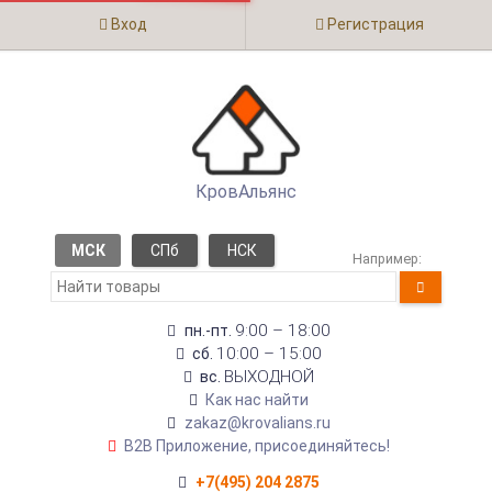
Вход
Регистрация
КровАльянс
МСК
СПб
НСК
Например:
9:00 – 18:00
пн.-пт.
10:00 – 15:00
сб.
ВЫХОДНОЙ
вс.
Как нас найти
zakaz@krovalians.ru
B2B Приложение, присоединяйтесь!
+7(495) 204 2875