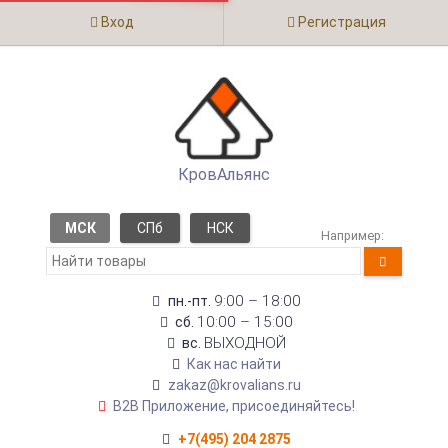
Вход
Регистрация
КровАльянс
МСК
СПб
НСК
Например:
9:00 – 18:00
пн.-пт.
10:00 – 15:00
сб.
ВЫХОДНОЙ
вс.
Как нас найти
zakaz@krovalians.ru
B2B Приложение, присоединяйтесь!
+7(495) 204 2875