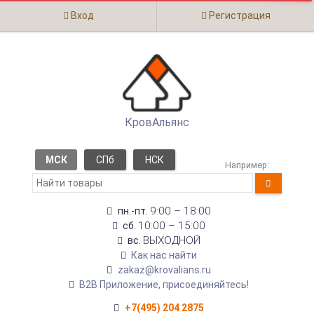
Вход
Регистрация
КровАльянс
МСК
СПб
НСК
Например:
9:00 – 18:00
пн.-пт.
10:00 – 15:00
сб.
ВЫХОДНОЙ
вс.
Как нас найти
zakaz@krovalians.ru
B2B Приложение, присоединяйтесь!
+7(495) 204 2875